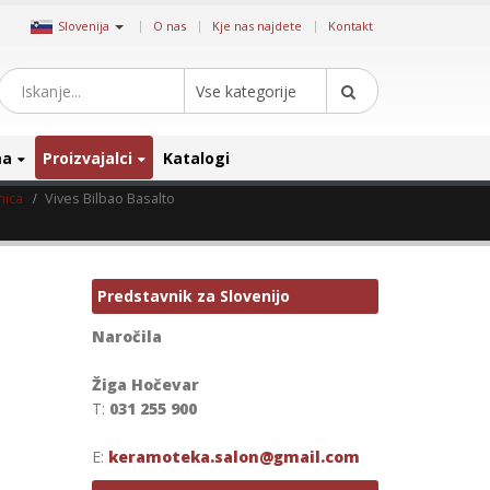
|
Slovenija
O nas
Kje nas najdete
Kontakt
Vse kategorije
ma
Proizvajalci
Katalogi
mica
Vives Bilbao Basalto
Predstavnik za Slovenijo
Naročila
Žiga Hočevar
T:
031 255 900
E:
keramoteka.salon@gmail.com