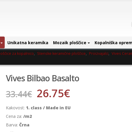
Unikatna keramika
Mozaik ploščice
Kopalniška opre
oščice za kopalnico
,
Stenske keramične ploščice
,
Proizvajalci
,
Vives Cera
Vives Bilbao Basalto
26.75
€
33.44
€
Kakovost:
1. class / Made in EU
Cena za:
/m2
Barva:
Črna