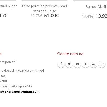
60×60 Super
Talne porcelan ploščice Heart
Bambu Marfil
of Stone Beige
17
€
51.00
€
13.9
63.75
€
17.41
€
t
Sledite nam na
jete pomoč?
mo dosegljivi vsak delavnik med
6:00.
5 900
 nam pustite sporočilo:
oteka.salon@gmail.com