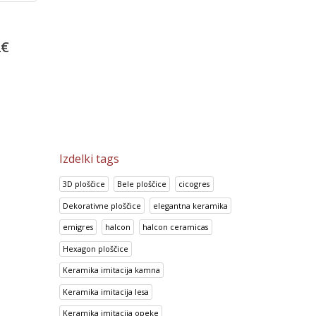
Bambu Beige
Bambu Marron
2
€
13.92
€
13.92
€
17.41
€
17.41
€
Izdelki tags
3D ploščice
Bele ploščice
cicogres
Dekorativne ploščice
elegantna keramika
emigres
halcon
halcon ceramicas
Hexagon ploščice
Keramika imitacija kamna
Keramika imitacija lesa
Keramika imitacija opeke