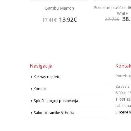
Porcelan ploščice 
Beige
Bambu Marron
White
38.
3.92
€
13.92
€
47.72
€
17.41
€
Navigacija
Kontak
Potrebu
Kje nas najdete
Za vas s
Kontakt
8:00 in 1
T:
031 25
Splošni pogoji poslovanja
Lahko pa
E:
keram
Salon keramike Vrhnika