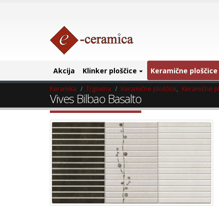
Akcija
Klinker ploščice
Keramične ploščice
Keramika
Trgovina
Keramične ploščice
,
Keramične pl
Vives Bilbao Basalto