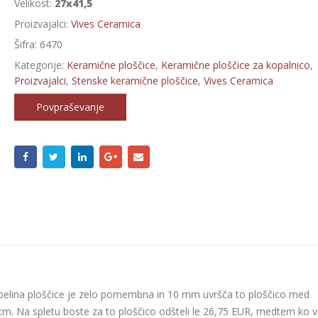
Velikost:
27x41,5
Proizvajalci:
Vives Ceramica
Šifra:
6470
Kategorije:
Keramične ploščice
,
Keramične ploščice za kopalnico
,
Proizvajalci
,
Stenske keramične ploščice
,
Vives Ceramica
Povpraševanje
. Debelina ploščice je zelo pomembna in 10 mm uvršča to ploščico med
 cm. Na spletu boste za to ploščico odšteli le 26,75 EUR, medtem ko v