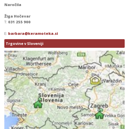
Naročila
Žiga Hočevar
T:
031 255 900
E:
barbara@keramoteka.si
Trgovine v Sloveniji