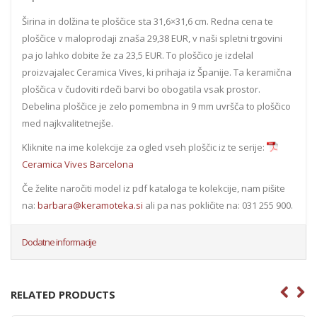
Širina in dolžina te ploščice sta 31,6×31,6 cm. Redna cena te
ploščice v maloprodaji znaša 29,38 EUR, v naši spletni trgovini
pa jo lahko dobite že za 23,5 EUR. To ploščico je izdelal
proizvajalec Ceramica Vives, ki prihaja iz Španije. Ta keramična
ploščica v čudoviti rdeči barvi bo obogatila vsak prostor.
Debelina ploščice je zelo pomembna in 9 mm uvršča to ploščico
med najkvalitetnejše.
Kliknite na ime kolekcije za ogled vseh ploščic iz te serije:
Ceramica Vives Barcelona
Če želite naročiti model iz pdf kataloga te kolekcije, nam pišite
na:
barbara@keramoteka.si
ali pa nas pokličite na: 031 255 900.
Dodatne informacije
RELATED PRODUCTS