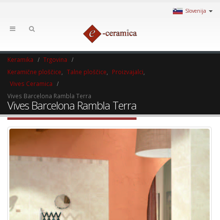
Slovenija
Keramika
Trgovina
Keramične ploščice
,
Talne ploščice
,
Proizvajalci
,
Vives Ceramica
Vives Barcelona Rambla Terra
Vives Barcelona Rambla Terra