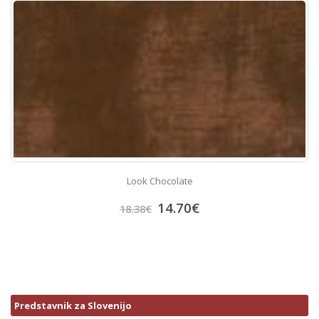
Look Chocolate
14.70
€
18.38
€
Predstavnik za Slovenijo