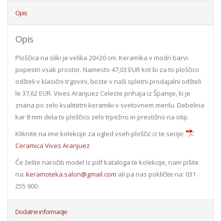
Opis
Opis
Ploščica na sliki je velika 20×20 cm. Keramika v modri barvi
popestri vsak prostor. Namesto 47,03 EUR kot bi za to ploščico
odšteli v klasični trgovini, boste v naši spletni prodajalni odšteli
le 37,62 EUR. Vives Aranjuez Celeste prihaja iz Španije, ki je
znana po zelo kvalitetni keramiki v svetovnem merilu. Debelina
kar 8 mm dela to ploščico zelo trpežno in prestižno na otip.
Kliknite na ime kolekcije za ogled vseh ploščic iz te serije:
Ceramica Vives Aranjuez
Če želite naročiti model iz pdf kataloga te kolekcije, nam pišite
na:
keramoteka.salon@gmail.com
ali pa nas pokličite na: 031
255 900.
Dodatne informacije