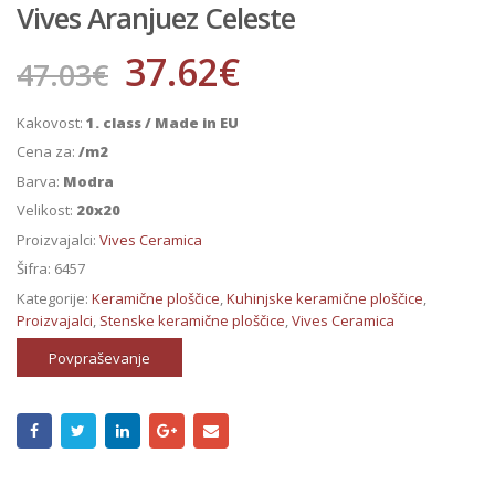
Vives Aranjuez Celeste
37.62
€
47.03
€
Kakovost:
1. class / Made in EU
Cena za:
/m2
Barva:
Modra
Velikost:
20x20
Proizvajalci:
Vives Ceramica
Šifra:
6457
Kategorije:
Keramične ploščice
,
Kuhinjske keramične ploščice
,
Proizvajalci
,
Stenske keramične ploščice
,
Vives Ceramica
Povpraševanje