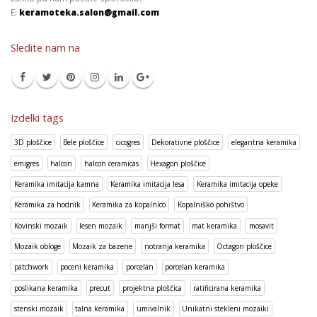
E:
keramoteka.salon@gmail.com
Sledite nam na
Izdelki tags
3D ploščice
Bele ploščice
cicogres
Dekorativne ploščice
elegantna keramika
emigres
halcon
halcon ceramicas
Hexagon ploščice
Keramika imitacija kamna
Keramika imitacija lesa
Keramika imitacija opeke
Keramika za hodnik
Keramika za kopalnico
Kopalniško pohištvo
Kovinski mozaik
lesen mozaik
manjši format
mat keramika
mosavit
Mozaik obloge
Mozaik za bazene
notranja keramika
Octagon ploščice
patchwork
poceni keramika
porcelan
porcelan keramika
poslikana keramika
precut
projektna ploščica
ratificirana keramika
stenski mozaik
talna keramika
umivalnik
Unikatni stekleni mozaiki