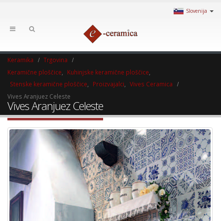
Slovenija
Keramika
Trgovina
Keramične ploščice
,
Kuhinjske keramične ploščice
,
Stenske keramične ploščice
,
Proizvajalci
,
Vives Ceramica
Vives Aranjuez Celeste
Vives Aranjuez Celeste