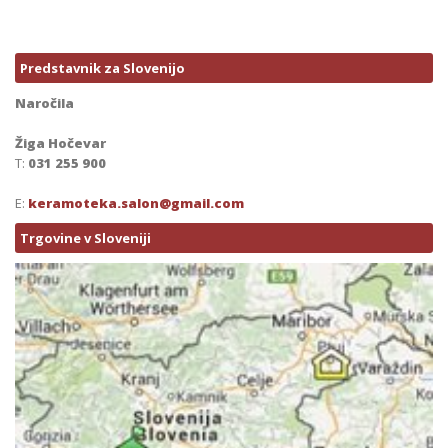
Predstavnik za Slovenijo
Naročila
Žiga Hočevar
T:
031 255 900
E:
keramoteka.salon@gmail.com
Trgovine v Sloveniji