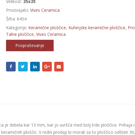
Velikost:
25x25
Proizvajalci:
Vives Ceramica
Šifra:
6454
Kategorije:
Keramične ploščice
,
Kuhinjske keramične ploščice
,
Proi
Talne ploščice
,
Vives Ceramica
Povpraševanje
ca je debela kar 13 mm, kar jo uvršča med bolj trde ploščice. Prihaja i
k keramičnih ploščic. V redni prodaji bi morali za to ploščico odšteti 30