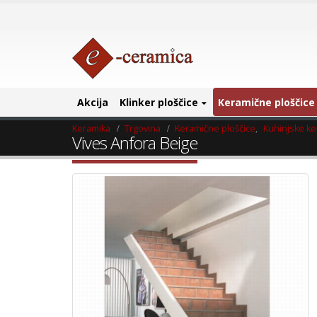
Akcija
Klinker ploščice
Keramične ploščice
Keramika
Trgovina
Keramične ploščice
,
Kuhinjske ke
Vives Anfora Beige