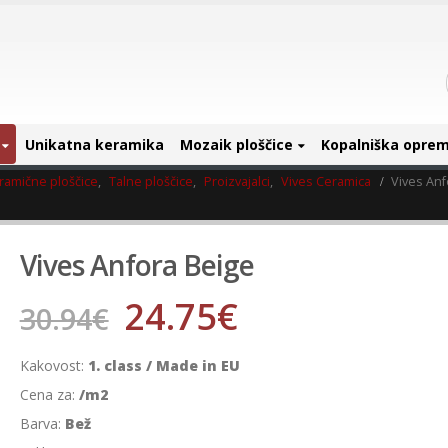
Unikatna keramika
Mozaik ploščice
Kopalniška opre
ramične ploščice
,
Talne ploščice
,
Proizvajalci
,
Vives Ceramica
Vives Anf
Vives Anfora Beige
24.75
€
30.94
€
Kakovost:
1. class / Made in EU
Cena za:
/m2
Barva:
Bež