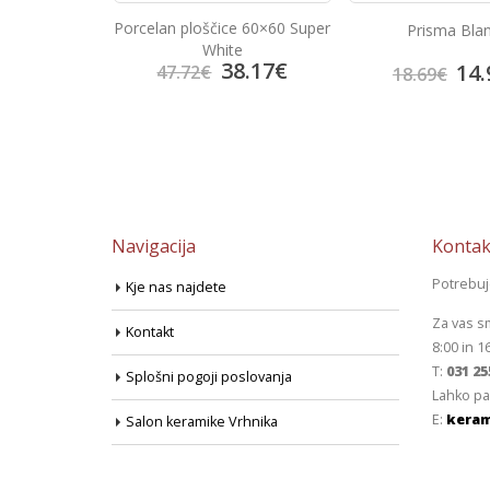
e 60×60 Super
Prisma Blanco
Bambu Mar
e
8.17
€
14.95
€
13.
18.69
€
17.41
€
Navigacija
Kontak
Potrebu
Kje nas najdete
Za vas s
Kontakt
8:00 in 1
T:
031 25
Splošni pogoji poslovanja
Lahko pa
E:
keram
Salon keramike Vrhnika