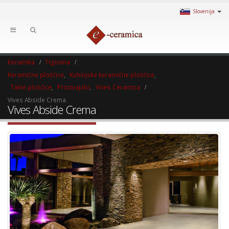
Slovenija
Keramika
Trgovina
Keramične ploščice
,
Kuhinjske keramične ploščice
,
Talne ploščice
,
Proizvajalci
,
Vives Ceramica
Vives Abside Crema
Vives Abside Crema