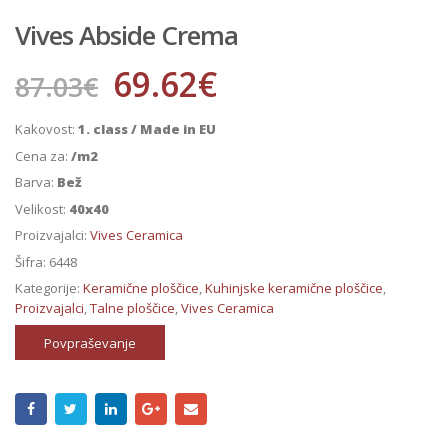
Vives Abside Crema
69.62
€
87.03
€
Kakovost:
1. class / Made in EU
Cena za:
/m2
Barva:
Bež
Velikost:
40x40
Proizvajalci:
Vives Ceramica
Šifra:
6448
Kategorije:
Keramične ploščice
,
Kuhinjske keramične ploščice
,
Proizvajalci
,
Talne ploščice
,
Vives Ceramica
Povpraševanje