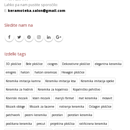
Lahko pa nam pustite sporočilo:
E:
keramoteka.salon@gmail.com
Sledite nam na
Izdelki tags
3D ploščice
Bele ploščice
cicogres
Dekorativne ploščice
elegantna keramika
emigres
halcon
halcon ceramicas
Hexagon ploščice
Keramika imitacija kamna
Keramika imitacija lesa
Keramika imitacija opeke
Keramika za hodnik
Keramika za kopalnico
Kopalniško pohištvo
Kovinski mozaik
lesen mozaik
manjši format
mat keramika
mosavit
Mozaik obloge
Mozaik za bazene
notranja keramika
Octagon ploščice
patchwork
poceni keramika
porcelan
porcelan keramika
poslikana keramika
precut
projektna ploščica
ratificirana keramika