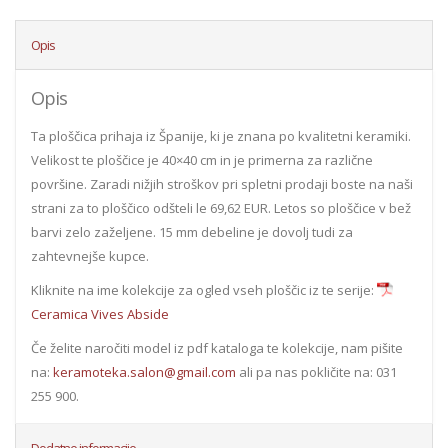
Opis
Opis
Ta ploščica prihaja iz Španije, ki je znana po kvalitetni keramiki.
Velikost te ploščice je 40×40 cm in je primerna za različne
površine. Zaradi nižjih stroškov pri spletni prodaji boste na naši
strani za to ploščico odšteli le 69,62 EUR. Letos so ploščice v bež
barvi zelo zaželjene. 15 mm debeline je dovolj tudi za
zahtevnejše kupce.
Kliknite na ime kolekcije za ogled vseh ploščic iz te serije:
Ceramica Vives Abside
Če želite naročiti model iz pdf kataloga te kolekcije, nam pišite
na:
keramoteka.salon@gmail.com
ali pa nas pokličite na: 031
255 900.
Dodatne informacije