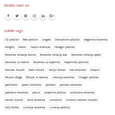
Sledite nam na
Izdelki tags
3D ploščice
Bele ploščice
cicogres
Dekorativne ploščice
elegantna keramika
emigres
halcon
halcon ceramicas
Hexagon ploščice
Keramika imitacija kamna
Keramika imitacija lesa
Keramika imitacija opeke
Keramika za hodnik
Keramika za kopalnico
Kopalniško pohištvo
Kovinski mozaik
lesen mozaik
manjši format
mat keramika
mosavit
Mozaik obloge
Mozaik za bazene
notranja keramika
Octagon ploščice
patchwork
poceni keramika
porcelan
porcelan keramika
poslikana keramika
precut
projektna ploščica
ratificirana keramika
stenski mozaik
talna keramika
umivalnik
Unikatni stekleni mozaiki
večji format
zunanja keramika
zunanja ploščica