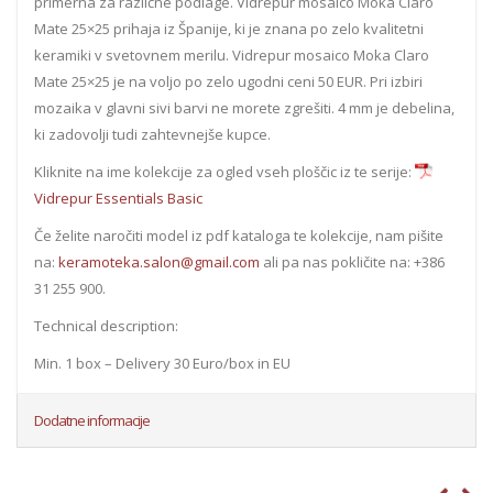
primerna za različne podlage. Vidrepur mosaico Moka Claro
Mate 25×25 prihaja iz Španije, ki je znana po zelo kvalitetni
keramiki v svetovnem merilu. Vidrepur mosaico Moka Claro
Mate 25×25 je na voljo po zelo ugodni ceni 50 EUR. Pri izbiri
mozaika v glavni sivi barvi ne morete zgrešiti. 4 mm je debelina,
ki zadovolji tudi zahtevnejše kupce.
Kliknite na ime kolekcije za ogled vseh ploščic iz te serije:
Vidrepur Essentials Basic
Če želite naročiti model iz pdf kataloga te kolekcije, nam pišite
na:
keramoteka.salon@gmail.com
ali pa nas pokličite na: +386
31 255 900.
Technical description:
Min. 1 box – Delivery 30 Euro/box in EU
Dodatne informacije