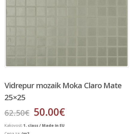
Vidrepur mozaik Moka Claro Mate
25×25
50.00
€
62.50
€
Kakovost:
1. class / Made in EU
Cena za:
/m2