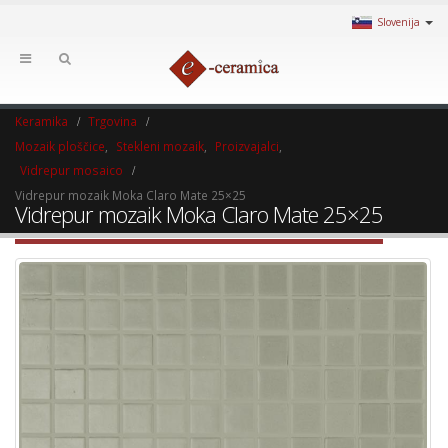
Slovenija
Keramika
Trgovina
Mozaik ploščice
,
Stekleni mozaik
,
Proizvajalci
,
Vidrepur mosaico
Vidrepur mozaik Moka Claro Mate 25×25
Vidrepur mozaik Moka Claro Mate 25×25