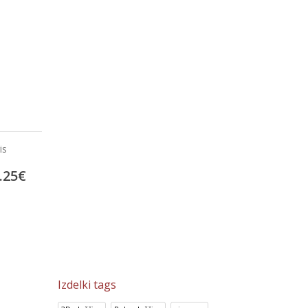
Cristal Ocre
Metal Wall
5
€
26.32
€
27.70
€
32.91
€
34.62
€
Izdelki tags