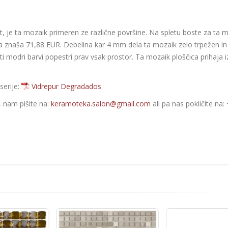
t, je ta mozaik primeren ze različne površine. Na spletu boste za ta 
na znaša 71,88 EUR. Debelina kar 4 mm dela ta mozaik zelo trpežen in
 modri barvi popestri prav vsak prostor. Ta mozaik ploščica prihaja i
serije:
Vidrepur Degradados
e, nam pišite na:
keramoteka.salon@gmail.com
ali pa nas pokličite na: