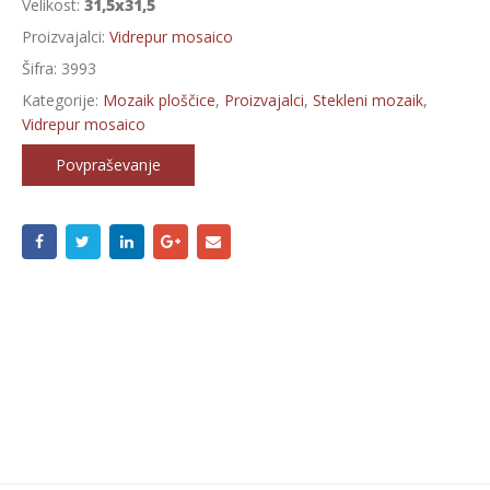
Velikost:
31,5x31,5
Proizvajalci:
Vidrepur mosaico
Šifra:
3993
Kategorije:
Mozaik ploščice
,
Proizvajalci
,
Stekleni mozaik
,
Vidrepur mosaico
Povpraševanje