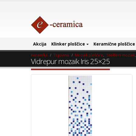
Akcija
Klinker ploščice
Keramične ploščice
Keramika
Trgovina
Mozaik ploščice
,
Stekleni mozaik
Vidrepur mozaik Iris 25×25