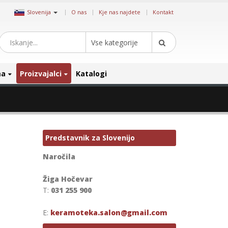
|
Slovenija
O nas
Kje nas najdete
Kontakt
Vse kategorije
ma
Proizvajalci
Katalogi
Predstavnik za Slovenijo
Naročila
Žiga Hočevar
T:
031 255 900
E:
keramoteka.salon@gmail.com