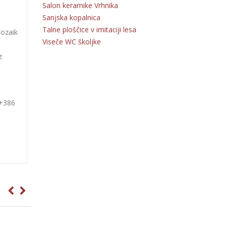
Salon keramike Vrhnika
Sanjska kopalnica
Talne ploščice v imitaciji lesa
mozaik
Viseče WC školjke
z
 +386