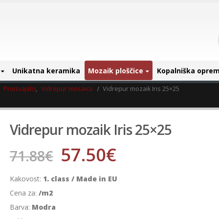
Unikatna keramika
Mozaik ploščice
Kopalniška opre
,
Proizvajalci
,
Vidrepur mosaico
Vidrepur mozaik Iris 25×25
Vidrepur mozaik Iris 25×25
57.50
€
71.88
€
Kakovost:
1. class / Made in EU
Cena za:
/m2
Barva:
Modra