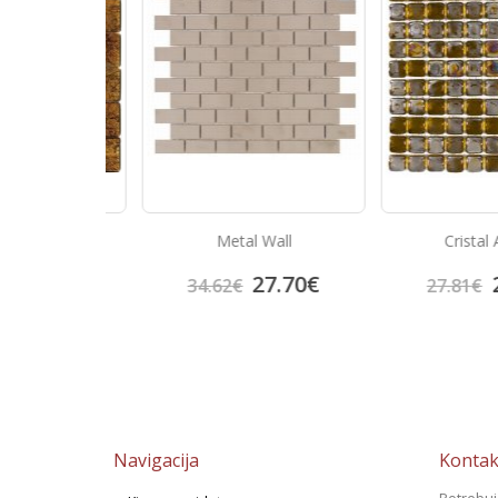
 Ocre
Metal Wall
Cristal Am
6.32
€
27.70
€
22.
34.62
€
27.81
€
Navigacija
Kontak