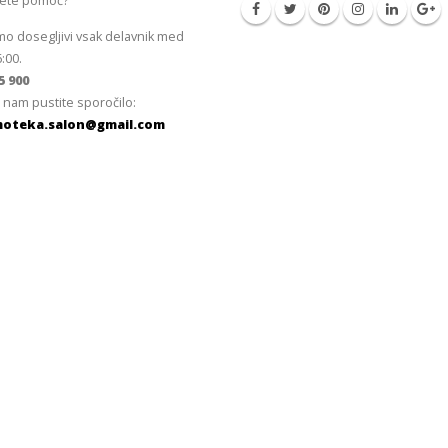
jete pomoč?
mo dosegljivi vsak delavnik med
6:00.
5 900
 nam pustite sporočilo:
oteka.salon@gmail.com