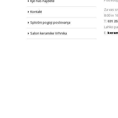
Potrebu
Kje nas najdete
Za vas s
Kontakt
8:00 in 1
T:
031 25
Splošni pogoji poslovanja
Lahko pa
E:
keram
Salon keramike Vrhnika