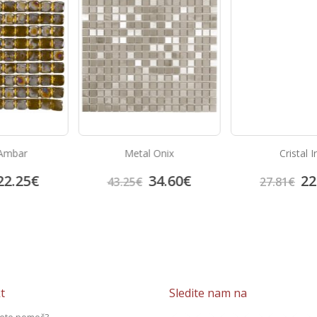
bar
Metal Onix
Cristal Iris
25
€
34.60
€
22.2
43.25
€
27.81
€
t
Sledite nam na