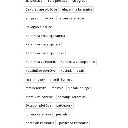
3D ploščice
Bele ploščice
cicogres
Dekorativne ploščice
elegantna keramika
emigres
halcon
halcon ceramicas
Hexagon ploščice
Keramika imitacija kamna
Keramika imitacija lesa
Keramika imitacija opeke
Keramika za hodnik
Keramika za kopalnico
Kopalniško pohištvo
Kovinski mozaik
lesen mozaik
manjši format
mat keramika
mosavit
Mozaik obloge
Mozaik za bazene
notranja keramika
Octagon ploščice
patchwork
poceni keramika
porcelan
porcelan keramika
poslikana keramika