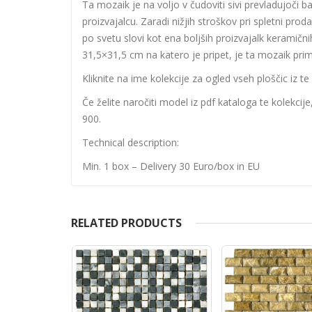
Ta mozaik je na voljo v čudoviti sivi prevladujoči b
proizvajalcu. Zaradi nižjih stroškov pri spletni proda
po svetu slovi kot ena boljših proizvajalk keramičn
31,5×31,5 cm na katero je pripet, je ta mozaik prim
Kliknite na ime kolekcije za ogled vseh ploščic iz te 
Če želite naročiti model iz pdf kataloga te kolekcij
900.
Technical description:
Min. 1 box – Delivery 30 Euro/box in EU
RELATED PRODUCTS