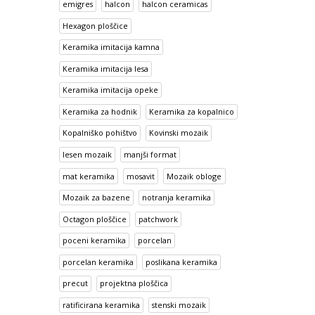
emigres
halcon
halcon ceramicas
Hexagon ploščice
Keramika imitacija kamna
Keramika imitacija lesa
Keramika imitacija opeke
Keramika za hodnik
Keramika za kopalnico
Kopalniško pohištvo
Kovinski mozaik
lesen mozaik
manjši format
mat keramika
mosavit
Mozaik obloge
Mozaik za bazene
notranja keramika
Octagon ploščice
patchwork
poceni keramika
porcelan
porcelan keramika
poslikana keramika
precut
projektna ploščica
ratificirana keramika
stenski mozaik