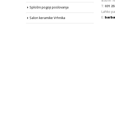
8:00 in 1
T:
031 25
Splošni pogoji poslovanja
Lahko pa
E:
barba
Salon keramike Vrhnika