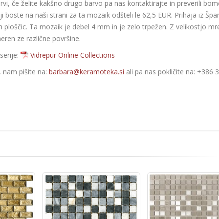
arvi, če želite kakšno drugo barvo pa nas kontaktirajte in preverili bom
ji boste na naši strani za ta mozaik odšteli le 62,5 EUR. Prihaja iz Špan
ih ploščic. Ta mozaik je debel 4 mm in je zelo trpežen. Z velikostjo mr
eren ze različne površine.
serije:
Vidrepur Online Collections
e, nam pišite na:
barbara@keramoteka.si
ali pa nas pokličite na: +386 