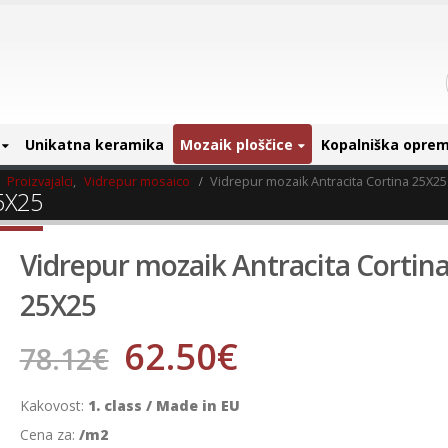
Unikatna keramika
Mozaik ploščice
Kopalniška opre
,
Proizvajalci
,
Vidrepur mosaico
Vidrepur mozaik Antracita Cortina 25X25
25X25
Vidrepur mozaik Antracita Cortin
25X25
62.50
€
78.12
€
Kakovost:
1. class / Made in EU
Cena za:
/m2