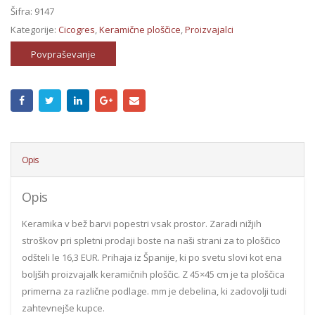
Šifra:
9147
Kategorije:
Cicogres
,
Keramične ploščice
,
Proizvajalci
Povpraševanje
Opis
Opis
Keramika v bež barvi popestri vsak prostor. Zaradi nižjih
stroškov pri spletni prodaji boste na naši strani za to ploščico
odšteli le 16,3 EUR. Prihaja iz Španije, ki po svetu slovi kot ena
boljših proizvajalk keramičnih ploščic. Z 45×45 cm je ta ploščica
primerna za različne podlage. mm je debelina, ki zadovolji tudi
zahtevnejše kupce.