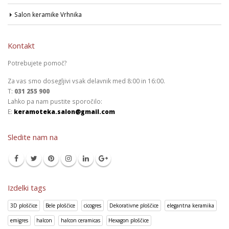
Salon keramike Vrhnika
Kontakt
Potrebujete pomoč?
Za vas smo dosegljivi vsak delavnik med 8:00 in 16:00.
T:
031 255 900
Lahko pa nam pustite sporočilo:
E:
keramoteka.salon@gmail.com
Sledite nam na
Izdelki tags
3D ploščice
Bele ploščice
cicogres
Dekorativne ploščice
elegantna keramika
emigres
halcon
halcon ceramicas
Hexagon ploščice