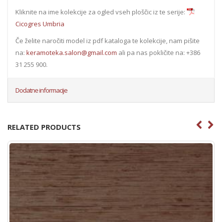
Kliknite na ime kolekcije za ogled vseh ploščic iz te serije:
Cicogres Umbria
Če želite naročiti model iz pdf kataloga te kolekcije, nam pišite
na:
keramoteka.salon@gmail.com
ali pa nas pokličite na: +386
31 255 900.
Dodatne informacije
RELATED PRODUCTS