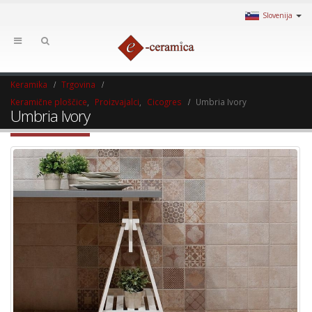
Slovenija
Keramika
Trgovina
Keramične ploščice
,
Proizvajalci
,
Cicogres
Umbria Ivory
Umbria Ivory