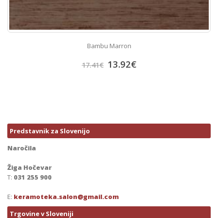
Bambu Marron
13.92
€
17.41
€
Predstavnik za Slovenijo
Naročila
Žiga Hočevar
T:
031 255 900
E:
keramoteka.salon@gmail.com
Trgovine v Sloveniji