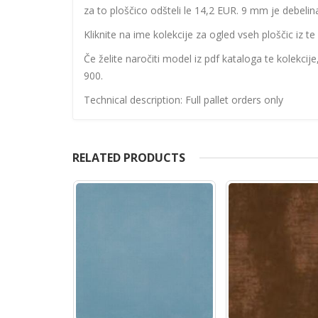
za to ploščico odšteli le 14,2 EUR. 9 mm je debelina
Kliknite na ime kolekcije za ogled vseh ploščic iz te 
Če želite naročiti model iz pdf kataloga te kolekcij
900.
Technical description: Full pallet orders only
RELATED PRODUCTS