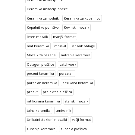
Keramika imitacija opeke
Keramika za hodnik
Keramika za kopalnico
Kopalniško pohištvo
Kovinski mozaik
lesen mozaik
manjši format
mat keramika
mosavit
Mozaik obloge
Mozaik za bazene
notranja keramika
Octagon ploščice
patchwork
poceni keramika
porcelan
porcelan keramika
poslikana keramika
precut
projektna ploščica
ratificirana keramika
stenski mozaik
talna keramika
umivalnik
Unikatni stekleni mozaiki
večji format
zunanja keramika
zunanja ploščica