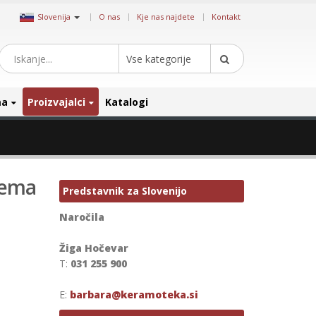
|
Slovenija
O nas
Kje nas najdete
Kontakt
Vse kategorije
ma
Proizvajalci
Katalogi
rema
Predstavnik za Slovenijo
Naročila
Žiga Hočevar
T:
031 255 900
E:
barbara@keramoteka.si