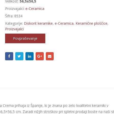
Velikost:
56,5x56,5
Proizvajalci:
e-Ceramica
Šifra:
8534
Kategorije:
Diskont keramike
,
e-Ceramica
,
Keramične ploščice
,
Proizvajalci
Povpraševanje
a Crema prihaja iz Španije, ki je znana po zelo kvalitetni keramiki v
6,5×56,5 cm. Zaradi nižjih stroškov pri spletni prodaji boste na naši s