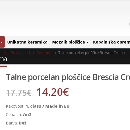
Unikatna keramika
Mozaik ploščice
Kopalniška opre
amike
,
Proizvajalci
,
e-Ceramica
Talne porcelan ploščice Brescia Crema
ema
Talne porcelan ploščice Brescia C
14.20
€
17.75
€
Kakovost:
1. class / Made in EU
Cena za:
/m2
Barva:
Bež