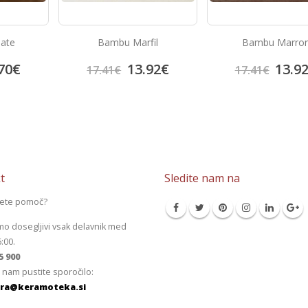
Talne in stenske plošč
fil
Bambu Marron
Anthracite
24.0
92
€
13.92
€
30.06
€
17.41
€
t
Sledite nam na
jete pomoč?
mo dosegljivi vsak delavnik med
6:00.
5 900
 nam pustite sporočilo:
ra@keramoteka.si