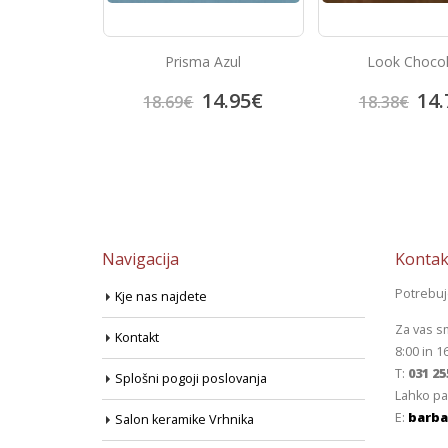
Azul
Look Chocolate
Bambu Mar
4.95
€
14.70
€
13.
18.38
€
17.41
€
Navigacija
Kontak
Potrebu
Kje nas najdete
Za vas s
Kontakt
8:00 in 1
T:
031 25
Splošni pogoji poslovanja
Lahko pa
E:
barba
Salon keramike Vrhnika