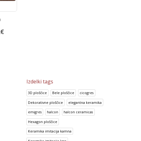
ice Talia
Prisma Azul
Look Chocolate
5
€
14.95
€
14.70
€
18.69
€
18.38
€
Izdelki tags
3D ploščice
Bele ploščice
cicogres
Dekorativne ploščice
elegantna keramika
emigres
halcon
halcon ceramicas
Hexagon ploščice
Keramika imitacija kamna
Keramika imitacija lesa