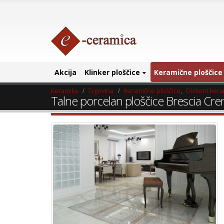
Akcija
Klinker ploščice
Keramične ploščice
Keramika
Trgovina
Keramične ploščice
,
Diskont ker
Talne porcelan ploščice Brescia Cr