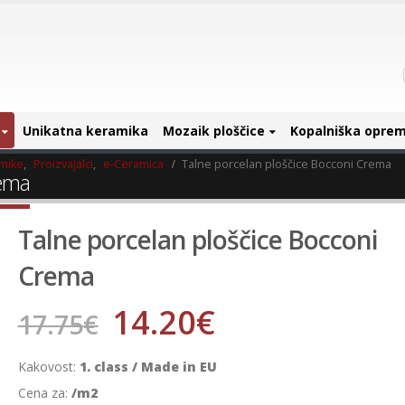
Unikatna keramika
Mozaik ploščice
Kopalniška opre
amike
,
Proizvajalci
,
e-Ceramica
Talne porcelan ploščice Bocconi Crema
rema
Talne porcelan ploščice Bocconi
Crema
14.20
€
17.75
€
Kakovost:
1. class / Made in EU
Cena za:
/m2