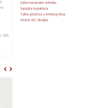
to
Salon keramike Vrhnika
šno
Sanjska kopalnica
Talne ploščice v imitaciji lesa
Viseče WC školjke
31 255