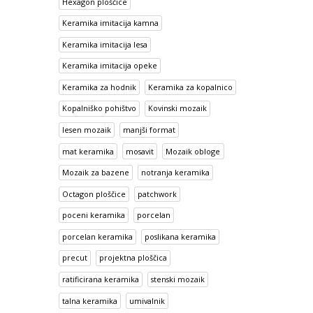
Hexagon ploščice
Keramika imitacija kamna
Keramika imitacija lesa
Keramika imitacija opeke
Keramika za hodnik
Keramika za kopalnico
Kopalniško pohištvo
Kovinski mozaik
lesen mozaik
manjši format
mat keramika
mosavit
Mozaik obloge
Mozaik za bazene
notranja keramika
Octagon ploščice
patchwork
poceni keramika
porcelan
porcelan keramika
poslikana keramika
precut
projektna ploščica
ratificirana keramika
stenski mozaik
talna keramika
umivalnik