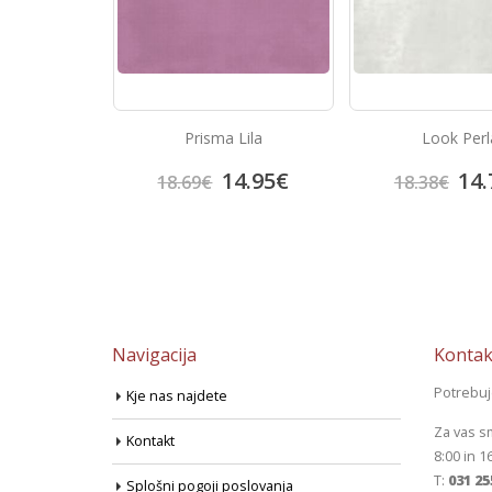
Lila
Look Perla
Look Grafi
4.95
€
14.70
€
14.
18.38
€
18.38
€
Navigacija
Kontak
Potrebu
Kje nas najdete
Za vas s
Kontakt
8:00 in 1
T:
031 25
Splošni pogoji poslovanja