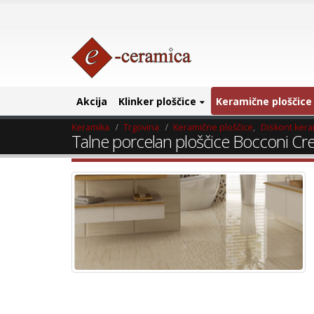
Akcija
Klinker ploščice
Keramične ploščice
Keramika
Trgovina
Keramične ploščice
,
Diskont ker
Talne porcelan ploščice Bocconi C