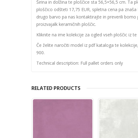
Širina in dolžina te ploščice sta 56,5×56,5 cm. Ta p
ploščico odšteti 17,75 EUR, spletna cena pa znaša le
drugo barvo pa nas kontaktirajte in preverili bomo pr
proizvajalk keramičnih ploščic.
Kliknite na ime kolekcije za ogled vseh ploščic iz te 
Če želite naročiti model iz pdf kataloga te kolekcij
900.
Technical description: Full pallet orders only
RELATED PRODUCTS