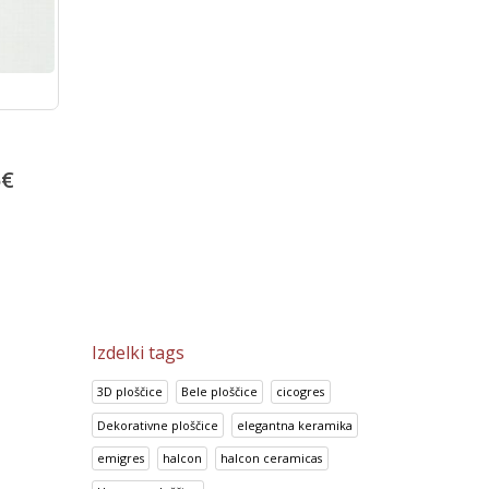
Prisma Lila
Look Perla
0
€
14.95
€
14.70
€
18.69
€
18.38
€
Izdelki tags
3D ploščice
Bele ploščice
cicogres
Dekorativne ploščice
elegantna keramika
emigres
halcon
halcon ceramicas