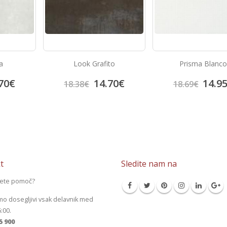
to
Prisma Blanco
Look Crema
70
€
14.95
€
14.7
18.69
€
18.38
€
t
Sledite nam na
jete pomoč?
mo dosegljivi vsak delavnik med
6:00.
5 900