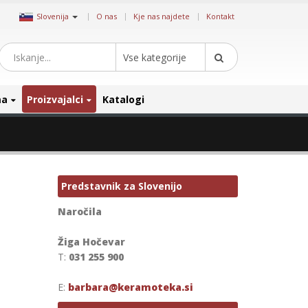
|
Slovenija
O nas
Kje nas najdete
Kontakt
Vse kategorije
ma
Proizvajalci
Katalogi
Predstavnik za Slovenijo
Naročila
Žiga Hočevar
T:
031 255 900
E:
barbara@keramoteka.si