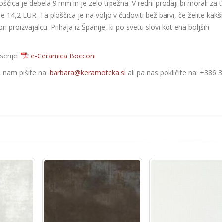
loščica je debela 9 mm in je zelo trpežna. V redni prodaji bi morali za 
 14,2 EUR. Ta ploščica je na voljo v čudoviti bež barvi, če želite kak
i proizvajalcu. Prihaja iz Španije, ki po svetu slovi kot ena boljših
serije:
e-Ceramica Bocconi
e, nam pišite na:
barbara@keramoteka.si
ali pa nas pokličite na: +386 