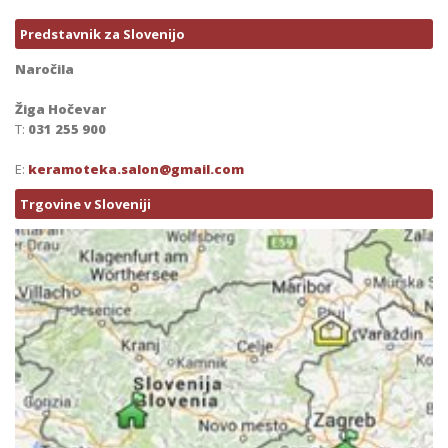
Predstavnik za Slovenijo
Naročila
Žiga Hočevar
T:
031 255 900
E:
keramoteka.salon@gmail.com
Trgovine v Sloveniji