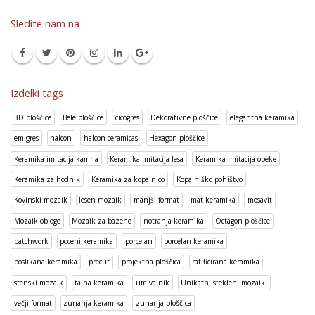
Sledite nam na
Izdelki tags
3D ploščice
Bele ploščice
cicogres
Dekorativne ploščice
elegantna keramika
emigres
halcon
halcon ceramicas
Hexagon ploščice
Keramika imitacija kamna
Keramika imitacija lesa
Keramika imitacija opeke
Keramika za hodnik
Keramika za kopalnico
Kopalniško pohištvo
Kovinski mozaik
lesen mozaik
manjši format
mat keramika
mosavit
Mozaik obloge
Mozaik za bazene
notranja keramika
Octagon ploščice
patchwork
poceni keramika
porcelan
porcelan keramika
poslikana keramika
precut
projektna ploščica
ratificirana keramika
stenski mozaik
talna keramika
umivalnik
Unikatni stekleni mozaiki
večji format
zunanja keramika
zunanja ploščica