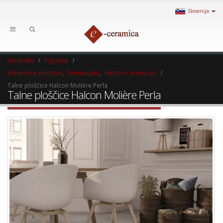
Slovenija
Keramika
Trgovina
Keramične ploščice
,
Proizvajalci
,
Halcon Ceramicas
Talne ploščice Halcon Molière Perla
Talne ploščice Halcon Molière Perla