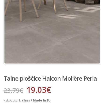
Talne ploščice Halcon Molière Perla
19.03
€
23.79
€
Kakovost:
1. class / Made in EU