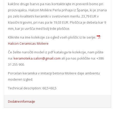
kakšno drugo barvo pa nas kontaktirajte in preverili bomo pri
proizvajalcu. Halcon Molière Perla prihaja iz Španije, ki je znana
po zelo kvalitetni keramiki v svetovnem merilu. 23,79 EUR v
klasični trgovini, pri nas pa le 19,03 EUR. Ploščica je debela kar 9
mm, kar jo uvršča med bolj trde ploščice.
Kliknite na ime kolekcije za ogled vseh ploščic iz te serije:
Halcon Ceramicas Moliere
Če želite naročiti model iz pdf kataloga te kolekcije, nam pišite
na:
keramoteka.salon@gmail.com
ali pa nas pokličite na: +386
31 255 900.
Porcelan keramika v imitaciji betona Moliere daje ambientu
moderen izgled.
Technical description: 60,5×60,5
Dodatne informacije