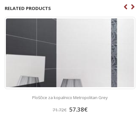
RELATED PRODUCTS
opalnico Metropolitan Grey
Porcelan ploščic
57.38
€
.72
€
47.72
€