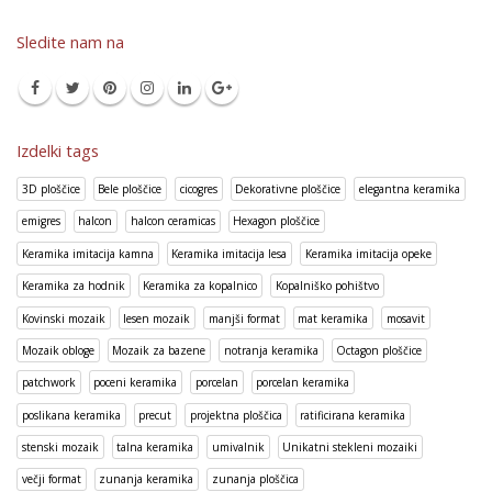
Sledite nam na
Izdelki tags
3D ploščice
Bele ploščice
cicogres
Dekorativne ploščice
elegantna keramika
emigres
halcon
halcon ceramicas
Hexagon ploščice
Keramika imitacija kamna
Keramika imitacija lesa
Keramika imitacija opeke
Keramika za hodnik
Keramika za kopalnico
Kopalniško pohištvo
Kovinski mozaik
lesen mozaik
manjši format
mat keramika
mosavit
Mozaik obloge
Mozaik za bazene
notranja keramika
Octagon ploščice
patchwork
poceni keramika
porcelan
porcelan keramika
poslikana keramika
precut
projektna ploščica
ratificirana keramika
stenski mozaik
talna keramika
umivalnik
Unikatni stekleni mozaiki
večji format
zunanja keramika
zunanja ploščica