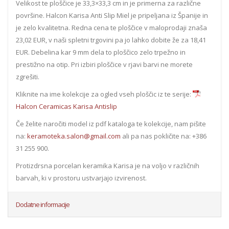
Velikost te ploščice je 33,3×33,3 cm in je primerna za različne
površine. Halcon Karisa Anti Slip Miel je pripeljana iz Španije in
je zelo kvalitetna. Redna cena te ploščice v maloprodaji znaša
23,02 EUR, v naši spletni trgovini pa jo lahko dobite že za 18,41
EUR. Debelina kar 9 mm dela to ploščico zelo trpežno in
prestižno na otip. Pri izbiri ploščice v rjavi barvi ne morete
zgrešiti.
Kliknite na ime kolekcije za ogled vseh ploščic iz te serije:
Halcon Ceramicas Karisa Antislip
Če želite naročiti model iz pdf kataloga te kolekcije, nam pišite
na:
keramoteka.salon@gmail.com
ali pa nas pokličite na: +386
31 255 900.
Protizdrsna porcelan keramika Karisa je na voljo v različnih
barvah, ki v prostoru ustvarjajo izvirenost.
Dodatne informacije