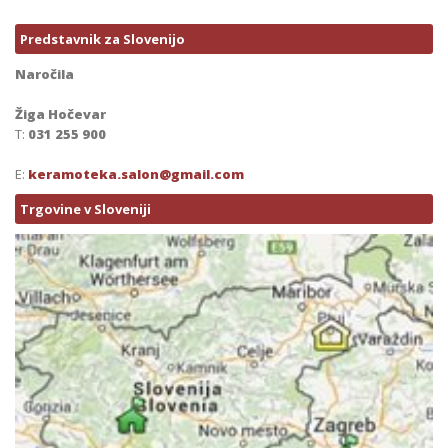
Predstavnik za Slovenijo
Naročila
Žiga Hočevar
T:
031 255 900
E:
keramoteka.salon@gmail.com
Trgovine v Sloveniji