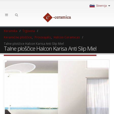
Slovenija
Keramika
Trgovina
Keramične ploščice
,
Proizvajalci
,
Halcon Ceramicas
Talne ploščice Halcon Karisa Anti Slip Miel
Talne ploščice Halcon Karisa Anti Slip Miel