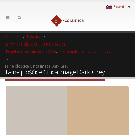
Slovenija
Keramika
Trgovina
Keramične ploščice
,
Talne ploščice
,
Projektne keramične ploščice
,
Proizvajalci
,
Cinca Ceramicos
Talne ploščice Cinca Image Dark Grey
Talne ploščice Cinca Image Dark Grey