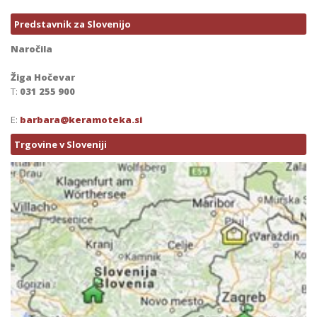
Predstavnik za Slovenijo
Naročila
Žiga Hočevar
T:
031 255 900
E:
barbara@keramoteka.si
Trgovine v Sloveniji