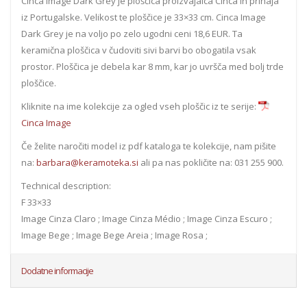
Cinca Image Dark Grey je ploščica proizvajalca Cinca in prihaja
iz Portugalske. Velikost te ploščice je 33×33 cm. Cinca Image
Dark Grey je na voljo po zelo ugodni ceni 18,6 EUR. Ta
keramična ploščica v čudoviti sivi barvi bo obogatila vsak
prostor. Ploščica je debela kar 8 mm, kar jo uvršča med bolj trde
ploščice.
Kliknite na ime kolekcije za ogled vseh ploščic iz te serije:
Cinca Image
Če želite naročiti model iz pdf kataloga te kolekcije, nam pišite
na:
barbara@keramoteka.si
ali pa nas pokličite na: 031 255 900.
Technical description:
F 33×33
Image Cinza Claro ; Image Cinza Médio ; Image Cinza Escuro ;
Image Bege ; Image Bege Areia ; Image Rosa ;
Dodatne informacije