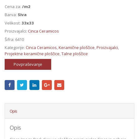
Cena za:
/m2
Barva:
Siva
Velikost:
33x33
Proizvajalci:
Cinca Ceramicos
Šifra:
6410
Kategorije:
Cinca Ceramicos
,
Keramične ploščice
,
Proizvajalci
,
Projektne keramične ploščice
,
Talne ploščice
Povpraševanje
Opis
Opis