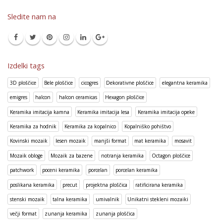
Sledite nam na
Izdelki tags
3D ploščice
Bele ploščice
cicogres
Dekorativne ploščice
elegantna keramika
emigres
halcon
halcon ceramicas
Hexagon ploščice
Keramika imitacija kamna
Keramika imitacija lesa
Keramika imitacija opeke
Keramika za hodnik
Keramika za kopalnico
Kopalniško pohištvo
Kovinski mozaik
lesen mozaik
manjši format
mat keramika
mosavit
Mozaik obloge
Mozaik za bazene
notranja keramika
Octagon ploščice
patchwork
poceni keramika
porcelan
porcelan keramika
poslikana keramika
precut
projektna ploščica
ratificirana keramika
stenski mozaik
talna keramika
umivalnik
Unikatni stekleni mozaiki
večji format
zunanja keramika
zunanja ploščica