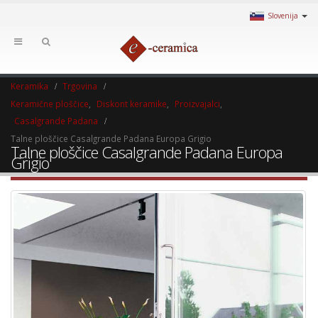
Slovenija
Keramika
Trgovina
Keramične ploščice
,
Diskont keramike
,
Proizvajalci
,
Casalgrande Padana
Talne ploščice Casalgrande Padana Europa Grigio
Talne ploščice Casalgrande Padana Europa
Grigio