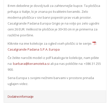
8 mm debeline je dovolj tudi za zahtevnejše kupce. Ta ploščica
prihaja iz Italije, ki je znana po kvalitetni keramiki. Zelo
moderna ploščica v sivi barvi popestri prav vsak prostor.
Casalgrande Padana Europa Grigio je na voljo po zelo ugodni
ceni 26 EUR. Velikost te ploščice je 30×30 cm in je primerna za
različne površine.
Kliknite na ime kolekcije za ogled vseh ploščic iz te serije:
Casalgrande Padana S.P.A. Europa
Če želite naročiti model iz pdf kataloga te kolekcije, nam pišite
na:
barbara@keramoteka.si
ali pa nas pokličite na: +386 31 255
900.
Seria Europa s svojimi nežnimi barvami v prostore prinaša
uglajen videz.
Dodatne informacije