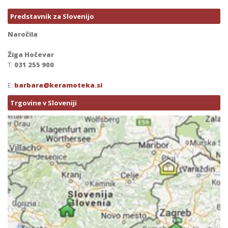
Predstavnik za Slovenijo
Naročila
Žiga Hočevar
T:
031 255 900
E:
barbara@keramoteka.si
Trgovine v Sloveniji