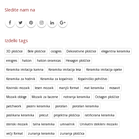
Sledite nam na
Izdelki tags
3D ploščice
Bele ploščice
cicogres
Dekorativne ploščice
elegantna keramika
emigres
halcon
halcon ceramicas
Hexagon ploščice
Keramika imitacija kamna
Keramika imitacija lesa
Keramika imitacija opeke
Keramika za hodnik
Keramika za kopalnico
Kopalniško pohištvo
Kovinski mozaik
lesen mozaik
manjši format
mat keramika
mosavit
Mozaik obloge
Mozaik za bazene
notranja keramika
Octagon ploščice
patchwork
poceni keramika
porcelan
porcelan keramika
poslikana keramika
precut
projektna ploščica
ratificirana keramika
stenski mozaik
talna keramika
umivalnik
Unikatni stekleni mozaiki
večji format
zunanja keramika
zunanja ploščica