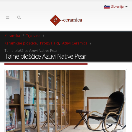
Slovenija
Keramika
Trgovina
Keramične ploščice
,
Proizvajalci
,
Azuvi Ceramica
Talne ploščice Azuvi Native Pearl
Talne ploščice Azuvi Native Pearl