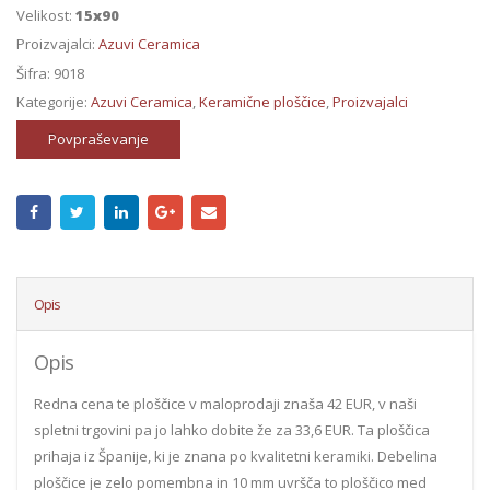
Velikost:
15x90
Proizvajalci:
Azuvi Ceramica
Šifra:
9018
Kategorije:
Azuvi Ceramica
,
Keramične ploščice
,
Proizvajalci
Povpraševanje
Opis
Opis
Redna cena te ploščice v maloprodaji znaša 42 EUR, v naši
spletni trgovini pa jo lahko dobite že za 33,6 EUR. Ta ploščica
prihaja iz Španije, ki je znana po kvalitetni keramiki. Debelina
ploščice je zelo pomembna in 10 mm uvršča to ploščico med