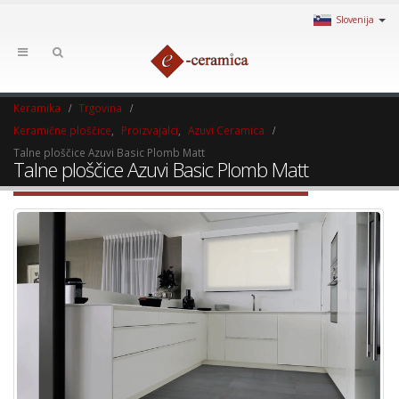
Slovenija
Keramika
Trgovina
Keramične ploščice
,
Proizvajalci
,
Azuvi Ceramica
Talne ploščice Azuvi Basic Plomb Matt
Talne ploščice Azuvi Basic Plomb Matt