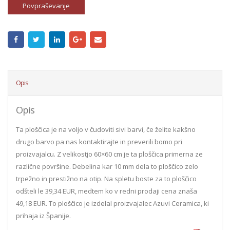
Povpraševanje
Opis
Opis
Ta ploščica je na voljo v čudoviti sivi barvi, če želite kakšno
drugo barvo pa nas kontaktirajte in preverili bomo pri
proizvajalcu. Z velikostjo 60×60 cm je ta ploščica primerna ze
različne površine. Debelina kar 10 mm dela to ploščico zelo
trpežno in prestižno na otip. Na spletu boste za to ploščico
odšteli le 39,34 EUR, medtem ko v redni prodaji cena znaša
49,18 EUR. To ploščico je izdelal proizvajalec Azuvi Ceramica, ki
prihaja iz Španije.