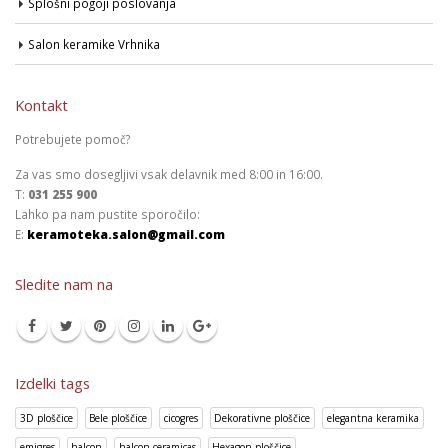
Splošni pogoji poslovanja
Salon keramike Vrhnika
Kontakt
Potrebujete pomoč?
Za vas smo dosegljivi vsak delavnik med 8:00 in 16:00.
T:
031 255 900
Lahko pa nam pustite sporočilo:
E:
keramoteka.salon@gmail.com
Sledite nam na
Izdelki tags
3D ploščice
Bele ploščice
cicogres
Dekorativne ploščice
elegantna keramika
emigres
halcon
halcon ceramicas
Hexagon ploščice