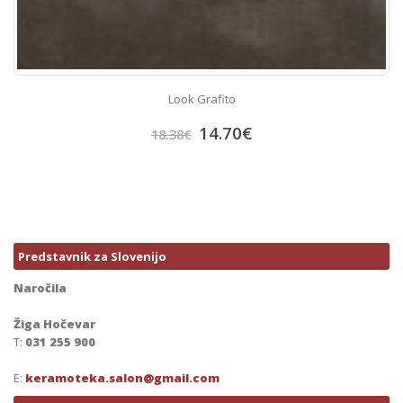
Look Grafito
14.70
€
18.38
€
Predstavnik za Slovenijo
Naročila
Žiga Hočevar
T:
031 255 900
E:
keramoteka.salon@gmail.com