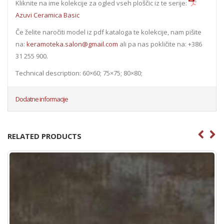
Kliknite na ime kolekcije za ogled vseh ploščic iz te serije:
Azuvi Ceramica Basic
Če želite naročiti model iz pdf kataloga te kolekcije, nam pišite
na:
keramoteka.salon@gmail.com
ali pa nas pokličite na: +386
31 255 900.
Technical description: 60×60; 75×75; 80×80;
Dodatne informacije
RELATED PRODUCTS