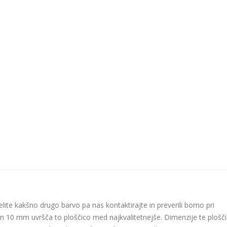
želite kakšno drugo barvo pa nas kontaktirajte in preverili bomo pri
in 10 mm uvršča to ploščico med najkvalitetnejše. Dimenzije te plošč