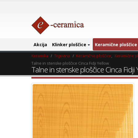
Akcija
Klinker ploščice
Keramične ploščice
Keramika
Trgovina
Keramične ploščice
,
Keramične pl
Talne in stenske ploščice Cinca Fidji Yellow
Talne in stenske ploščice Cinca Fidji