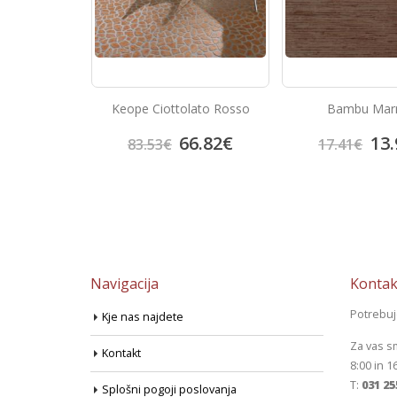
Marron
Keope Ciottolato Rosso
Bambu Mar
3.92
€
66.82
€
13.
83.53
€
17.41
€
Navigacija
Kontak
Potrebu
Kje nas najdete
Za vas s
Kontakt
8:00 in 1
T:
031 25
Splošni pogoji poslovanja