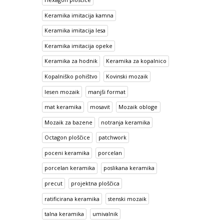
Keramika imitacija kamna
Keramika imitacija lesa
Keramika imitacija opeke
Keramika za hodnik
Keramika za kopalnico
Kopalniško pohištvo
Kovinski mozaik
lesen mozaik
manjši format
mat keramika
mosavit
Mozaik obloge
Mozaik za bazene
notranja keramika
Octagon ploščice
patchwork
poceni keramika
porcelan
porcelan keramika
poslikana keramika
precut
projektna ploščica
ratificirana keramika
stenski mozaik
talna keramika
umivalnik