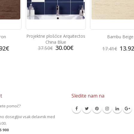
Projektne plošćice Arquitectos
ron
Bambu Beige
China Blue
30.00
€
92
€
13.9
37.50
€
17.41
€
t
Sledite nam na
jete pomoč?
mo dosegljivi vsak delavnik med
6:00.
5 900