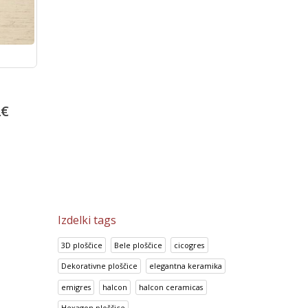
Portland Marron
Keope Ciottolato Ro
2
€
13.92
€
66.82
€
17.41
€
83.53
€
Izdelki tags
3D ploščice
Bele ploščice
cicogres
Dekorativne ploščice
elegantna keramika
emigres
halcon
halcon ceramicas
Hexagon ploščice