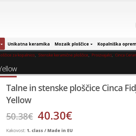
Unikatna keramika
Mozaik ploščice
Kopalniška opre
oščice za kopalnico
,
Stenske keramične ploščice
,
Proizvajalci
,
Cinca Cera
 Yellow
Talne in stenske ploščice Cinca Fid
Yellow
40.30
€
50.38
€
Kakovost:
1. class / Made in EU