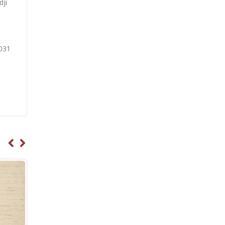
dji
 031