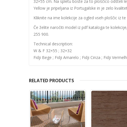
32×55 cm. Na spletu boste za to ploščico odšteli l
Yellow je pripeljana iz Portugalske in je zelo kvalite
Kliknite na ime kolekcije za ogled vseh ploščic iz te 
Če želite naročiti model iz pdf kataloga te kolekcij
255 900.
Technical description:
W & F 32×55 ; 32×32
Fidji Bege ; Fidji Amarelo ; Fidji Cinza ; Fidji Vermelh
RELATED PRODUCTS