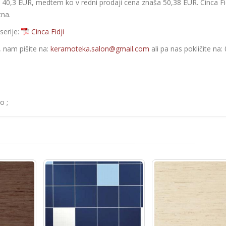
e 40,3 EUR, medtem ko v redni prodaji cena znaša 50,38 EUR. Cinca Fi
tna.
serije:
Cinca Fidji
e, nam pišite na:
keramoteka.salon@gmail.com
ali pa nas pokličite na:
o ;