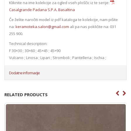
Kliknite na ime kolekcije za ogled vseh ploščic iz te serije:
Casalgrande Padana S.P.A. Basaltina
Če želite naročiti model iz pdf kataloga te kolekcije, nam pišite
na:
keramoteka.salon@gmail.com
ali pa nas pokličite na: 031
255 900.
Technical description:
F 30×30 ; 30×60 ; 45×45 ; 45×90
Vulcano ; Linosa ; Lipari ; Stromboli ; Pantelleria ; Ischia ;
Dodatne informacije
RELATED PRODUCTS