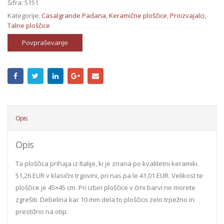
Šifra:
5151
Kategorije:
Casalgrande Padana
,
Keramične ploščice
,
Proizvajalci
,
Talne ploščice
Povpraševanje
Opis
Opis
Ta ploščica prihaja iz Italije, ki je znana po kvalitetni keramiki.
51,26 EUR v klasični trgovini, pri nas pa le 41,01 EUR. Velikost te
ploščice je 45×45 cm. Pri izbiri ploščice v črni barvi ne morete
zgrešiti. Debelina kar 10 mm dela to ploščico zelo trpežno in
prestižno na otip.