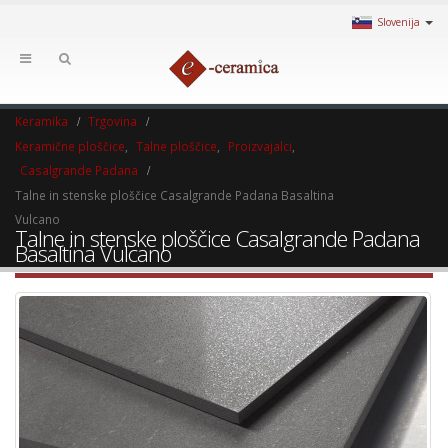
Slovenija
Keramika
Trgovina
Keramične ploščice
,
Talne ploščice
,
Proizvajalci
,
Casalgrande Padana
Talne in stenske ploščice Casalgrande Padana Basaltina
Vulcano
Talne in stenske ploščice Casalgrande Padana
Basaltina Vulcano