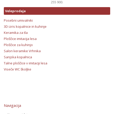
255 900.
Veleprodaja
Posebni umivalniki
3D izris kopalnice in kuhinje
Keramika za tla
Ploščice imitacija lesa
Ploščice za kuhinjo
Salon keramike Vrhnika
Sanjska kopalnica
Talne ploščice v imitaciji lesa
Viseče WC školjke
Navigacija