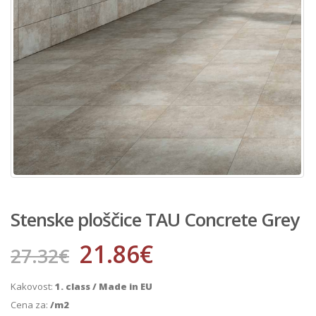
Stenske ploščice TAU Concrete Grey
21.86
€
27.32
€
Kakovost:
1. class / Made in EU
Cena za:
/m2