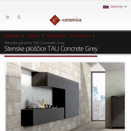
Slovenija
Keramika
Trgovina
Proizvajalci
,
Tau Ceramica
Stenske ploščice TAU Concrete Grey
Stenske ploščice TAU Concrete Grey