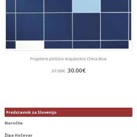
Projektne plošćice Arquitectos China Blue
30.00
€
37.50
€
Predstavnik za Slovenijo
Naročila
Žiga Hočevar