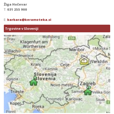
Žiga Hočevar
T:
031 255 900
E:
barbara@keramoteka.si
Trgovine v Sloveniji