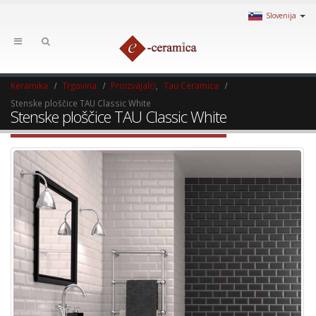
Slovenija
Keramika
Trgovina
Proizvajalci
,
Tau Ceramica
Stenske ploščice TAU Classic White
Stenske ploščice TAU Classic White