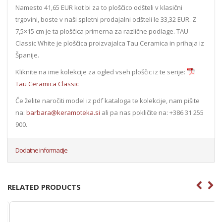
Namesto 41,65 EUR kot bi za to ploščico odšteli v klasični
trgovini, boste v naši spletni prodajalni odšteli le 33,32 EUR. Z
7,5×15 cm je ta ploščica primerna za različne podlage. TAU
Classic White je ploščica proizvajalca Tau Ceramica in prihaja iz
Španije.
Kliknite na ime kolekcije za ogled vseh ploščic iz te serije:
Tau Ceramica Classic
Če želite naročiti model iz pdf kataloga te kolekcije, nam pišite
na:
barbara@keramoteka.si
ali pa nas pokličite na: +386 31 255
900.
Dodatne informacije
RELATED PRODUCTS