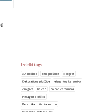
Look Chocolate
5
€
14.70
€
18.38
€
Izdelki tags
3D ploščice
Bele ploščice
cicogres
Dekorativne ploščice
elegantna keramika
emigres
halcon
halcon ceramicas
Hexagon ploščice
Keramika imitacija kamna
Keramika imitacija lesa