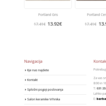
colate
Portland Gris
Portland Ce
4.70
€
13.92
€
13.
17.41
€
17.41
€
Navigacija
Kontak
Potrebu
Kje nas najdete
Za vas s
Kontakt
8:00 in 1
T:
031 25
Splošni pogoji poslovanja
Lahko pa
E:
barba
Salon keramike Vrhnika