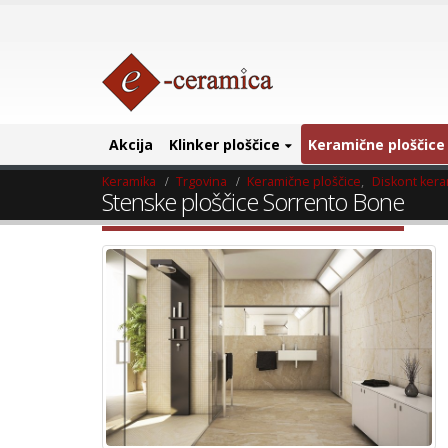
Akcija
Klinker ploščice
Keramične ploščice
Keramika
Trgovina
Keramične ploščice
,
Diskont ker
Stenske ploščice Sorrento Bone