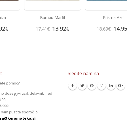
niza
Bambu Marfil
Prisma Azul
92
€
13.92
€
14.9
17.41
€
18.69
€
t
Sledite nam na
jete pomoč?
mo dosegljivi vsak delavnik med
6:00.
5 900
 nam pustite sporočilo:
ra@keramoteka.si