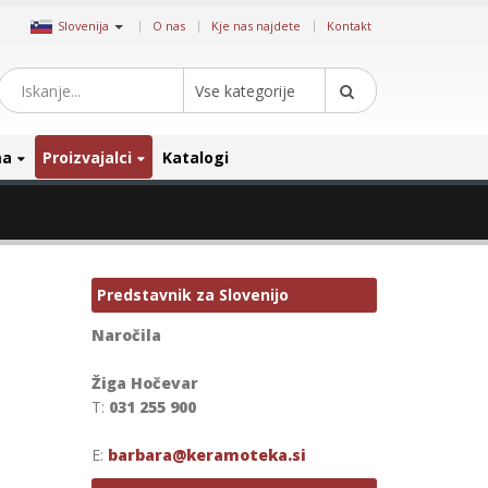
|
Slovenija
O nas
Kje nas najdete
Kontakt
Vse kategorije
ma
Proizvajalci
Katalogi
Predstavnik za Slovenijo
Naročila
Žiga Hočevar
T:
031 255 900
E:
barbara@keramoteka.si