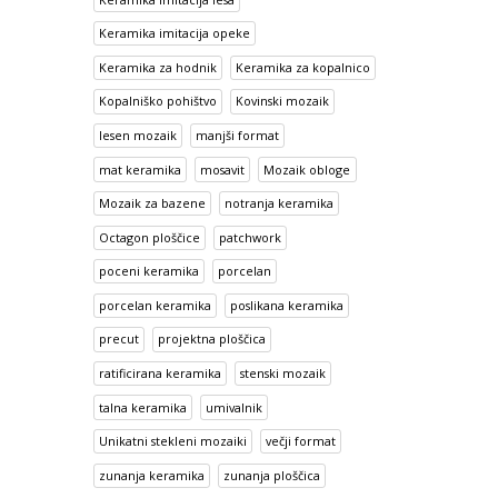
Keramika imitacija opeke
Keramika za hodnik
Keramika za kopalnico
Kopalniško pohištvo
Kovinski mozaik
lesen mozaik
manjši format
mat keramika
mosavit
Mozaik obloge
Mozaik za bazene
notranja keramika
Octagon ploščice
patchwork
poceni keramika
porcelan
porcelan keramika
poslikana keramika
precut
projektna ploščica
ratificirana keramika
stenski mozaik
talna keramika
umivalnik
Unikatni stekleni mozaiki
večji format
zunanja keramika
zunanja ploščica