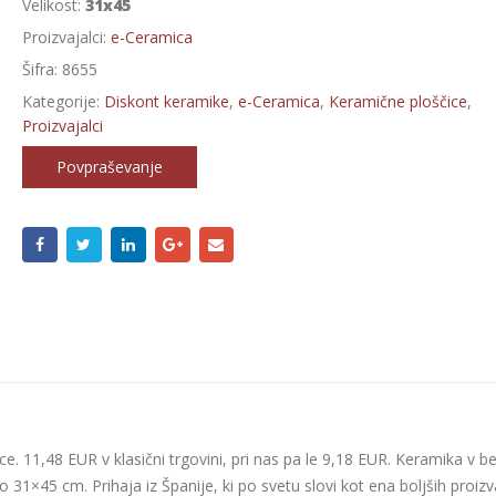
Velikost:
31x45
Proizvajalci:
e-Ceramica
Šifra:
8655
Kategorije:
Diskont keramike
,
e-Ceramica
,
Keramične ploščice
,
Proizvajalci
Povpraševanje
e. 11,48 EUR v klasični trgovini, pri nas pa le 9,18 EUR. Keramika v b
o 31×45 cm. Prihaja iz Španije, ki po svetu slovi kot ena boljših proizv