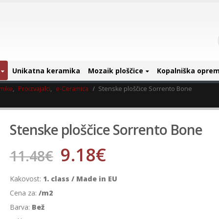
Unikatna keramika
Mozaik ploščice
Kopalniška opre
amike
,
Proizvajalci
,
e-Ceramica
Stenske ploščice Sorrento Bone
Stenske ploščice Sorrento Bone
9.18
€
11.48
€
Kakovost:
1. class / Made in EU
Cena za:
/m2
Barva:
Bež