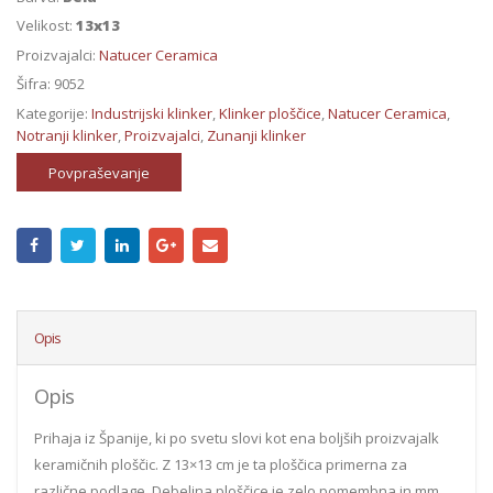
Velikost:
13x13
Proizvajalci:
Natucer Ceramica
Šifra:
9052
Kategorije:
Industrijski klinker
,
Klinker ploščice
,
Natucer Ceramica
,
Notranji klinker
,
Proizvajalci
,
Zunanji klinker
Povpraševanje
Opis
Opis
Prihaja iz Španije, ki po svetu slovi kot ena boljših proizvajalk
keramičnih ploščic. Z 13×13 cm je ta ploščica primerna za
različne podlage. Debelina ploščice je zelo pomembna in mm