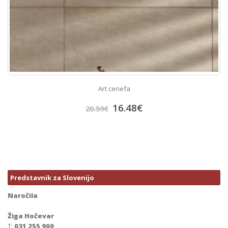
Art cenefa
16.48
€
20.59
€
Predstavnik za Slovenijo
Naročila
Žiga Hočevar
T:
031 255 900