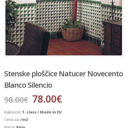
Stenske ploščice Natucer Novecento
Blanco Silencio
78.00
€
98.00
€
Kakovost:
1. class / Made in EU
Cena za:
/m2
Barva:
Bela