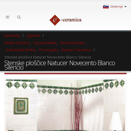
Slovenija
Keramika
Trgovina
Klinker ploščice
,
Zunanji klinker
,
Notranji klinker
,
Industrijski klinker
,
Proizvajalci
,
Natucer Ceramica
Stenske ploščice Natucer Novecento Blanco Silencio
Stenske ploščice Natucer Novecento Blanco
Silencio