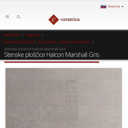
Slovenija
Keramika
Trgovina
Keramične ploščice
,
Proizvajalci
,
Halcon Ceramicas
Stenske ploščice Halcon Marshall Gris
Stenske ploščice Halcon Marshall Gris