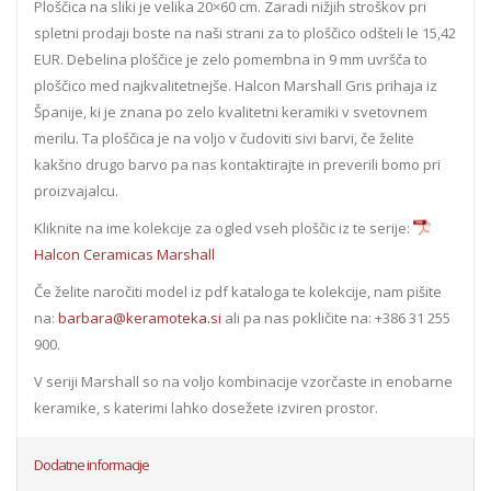
Ploščica na sliki je velika 20×60 cm. Zaradi nižjih stroškov pri
spletni prodaji boste na naši strani za to ploščico odšteli le 15,42
EUR. Debelina ploščice je zelo pomembna in 9 mm uvršča to
ploščico med najkvalitetnejše. Halcon Marshall Gris prihaja iz
Španije, ki je znana po zelo kvalitetni keramiki v svetovnem
merilu. Ta ploščica je na voljo v čudoviti sivi barvi, če želite
kakšno drugo barvo pa nas kontaktirajte in preverili bomo pri
proizvajalcu.
Kliknite na ime kolekcije za ogled vseh ploščic iz te serije:
Halcon Ceramicas Marshall
Če želite naročiti model iz pdf kataloga te kolekcije, nam pišite
na:
barbara@keramoteka.si
ali pa nas pokličite na: +386 31 255
900.
V seriji Marshall so na voljo kombinacije vzorčaste in enobarne
keramike, s katerimi lahko dosežete izviren prostor.
Dodatne informacije