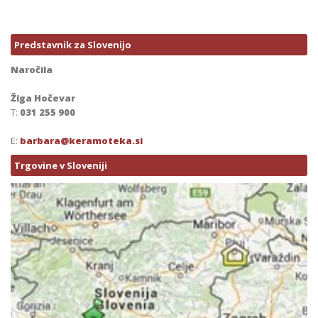
Predstavnik za Slovenijo
Naročila
Žiga Hočevar
T:
031 255 900
E:
barbara@keramoteka.si
Trgovine v Sloveniji