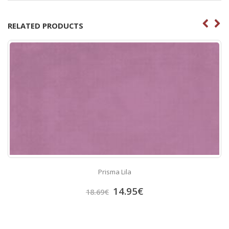
RELATED PRODUCTS
Portland Crema
13.92
€
17.41
€