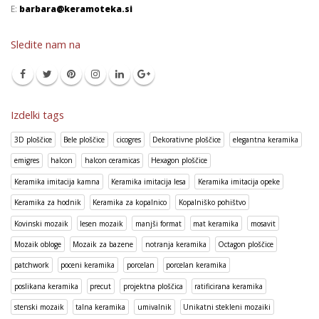
E:
barbara@keramoteka.si
Sledite nam na
Izdelki tags
3D ploščice
Bele ploščice
cicogres
Dekorativne ploščice
elegantna keramika
emigres
halcon
halcon ceramicas
Hexagon ploščice
Keramika imitacija kamna
Keramika imitacija lesa
Keramika imitacija opeke
Keramika za hodnik
Keramika za kopalnico
Kopalniško pohištvo
Kovinski mozaik
lesen mozaik
manjši format
mat keramika
mosavit
Mozaik obloge
Mozaik za bazene
notranja keramika
Octagon ploščice
patchwork
poceni keramika
porcelan
porcelan keramika
poslikana keramika
precut
projektna ploščica
ratificirana keramika
stenski mozaik
talna keramika
umivalnik
Unikatni stekleni mozaiki