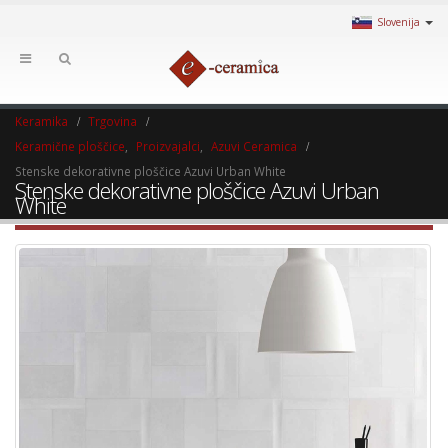
Slovenija
Keramika
Trgovina
Keramične ploščice
,
Proizvajalci
,
Azuvi Ceramica
Stenske dekorativne ploščice Azuvi Urban White
Stenske dekorativne ploščice Azuvi Urban
White