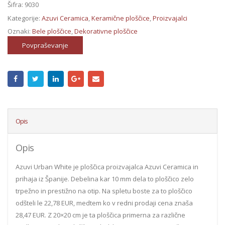
Šifra:
9030
Kategorije:
Azuvi Ceramica
,
Keramične ploščice
,
Proizvajalci
Oznaki:
Bele ploščice
,
Dekorativne ploščice
Povpraševanje
Opis
Opis
Azuvi Urban White je ploščica proizvajalca Azuvi Ceramica in
prihaja iz Španije. Debelina kar 10 mm dela to ploščico zelo
trpežno in prestižno na otip. Na spletu boste za to ploščico
odšteli le 22,78 EUR, medtem ko v redni prodaji cena znaša
28,47 EUR. Z 20×20 cm je ta ploščica primerna za različne