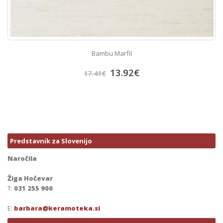
Bambu Marfil
13.92
€
17.41
€
Predstavnik za Slovenijo
Naročila
Žiga Hočevar
T:
031 255 900
E:
barbara@keramoteka.si