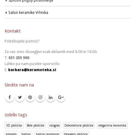
Splošni pogoji poslovanja
Salon keramike Vrhnika
Kontakt
Potrebujete pomoč?
Za vas smo dosegljivi vsak delavnik med 8:00 in 16:00.
T:
031 255 900
Lahko pa nam pustite sporočilo:
E:
barbara@keramoteka.si
Sledite nam na
Izdelki tags
3D ploščice
Bele ploščice
cicogres
Dekorativne ploščice
elegantna keramika
emigres
halcon
halcon ceramicas
Hexagon ploščice