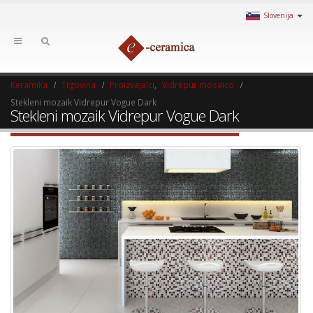
Slovenija
Keramika
Trgovina
Proizvajalci
,
Vidrepur mosaico
Stekleni mozaik Vidrepur Vogue Dark
Stekleni mozaik Vidrepur Vogue Dark