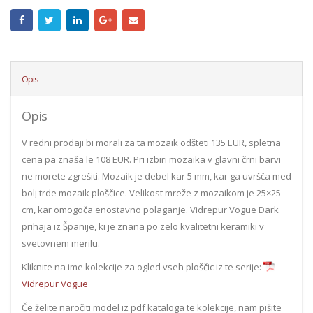
Opis
Opis
V redni prodaji bi morali za ta mozaik odšteti 135 EUR, spletna
cena pa znaša le 108 EUR. Pri izbiri mozaika v glavni črni barvi
ne morete zgrešiti. Mozaik je debel kar 5 mm, kar ga uvršča med
bolj trde mozaik ploščice. Velikost mreže z mozaikom je 25×25
cm, kar omogoča enostavno polaganje. Vidrepur Vogue Dark
prihaja iz Španije, ki je znana po zelo kvalitetni keramiki v
svetovnem merilu.
Kliknite na ime kolekcije za ogled vseh ploščic iz te serije:
Vidrepur Vogue
Če želite naročiti model iz pdf kataloga te kolekcije, nam pišite