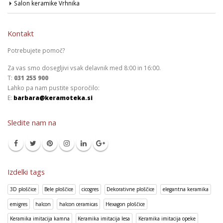
Salon keramike Vrhnika
Kontakt
Potrebujete pomoč?
Za vas smo dosegljivi vsak delavnik med 8:00 in 16:00.
T:
031 255 900
Lahko pa nam pustite sporočilo:
E:
barbara@keramoteka.si
Sledite nam na
Izdelki tags
3D ploščice
Bele ploščice
cicogres
Dekorativne ploščice
elegantna keramika
emigres
halcon
halcon ceramicas
Hexagon ploščice
Keramika imitacija kamna
Keramika imitacija lesa
Keramika imitacija opeke