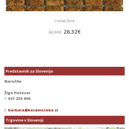
Cristal Ocre
26.32
€
32.91
€
Predstavnik za Slovenijo
Naročila
Žiga Hočevar
T:
031 255 900
E:
barbara@keramoteka.si
Trgovine v Sloveniji