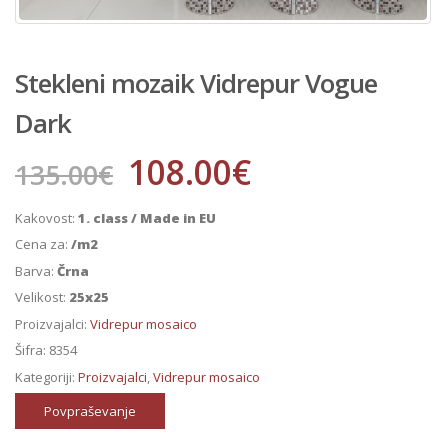
Stekleni mozaik Vidrepur Vogue
Dark
108.00
€
135.00
€
Kakovost:
1. class / Made in EU
Cena za:
/m2
Barva:
Črna
Velikost:
25x25
Proizvajalci:
Vidrepur mosaico
Šifra:
8354
Kategoriji:
Proizvajalci
,
Vidrepur mosaico
Povpraševanje