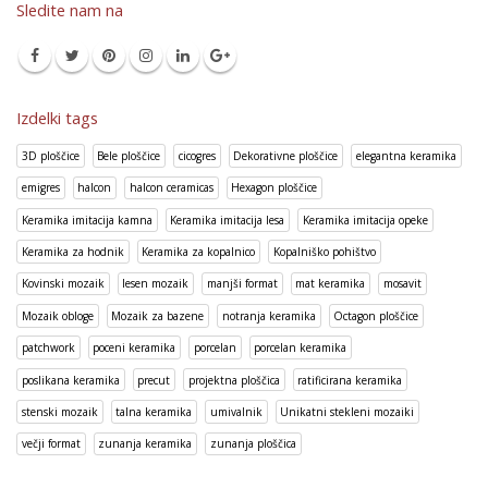
Sledite nam na
Izdelki tags
3D ploščice
Bele ploščice
cicogres
Dekorativne ploščice
elegantna keramika
emigres
halcon
halcon ceramicas
Hexagon ploščice
Keramika imitacija kamna
Keramika imitacija lesa
Keramika imitacija opeke
Keramika za hodnik
Keramika za kopalnico
Kopalniško pohištvo
Kovinski mozaik
lesen mozaik
manjši format
mat keramika
mosavit
Mozaik obloge
Mozaik za bazene
notranja keramika
Octagon ploščice
patchwork
poceni keramika
porcelan
porcelan keramika
poslikana keramika
precut
projektna ploščica
ratificirana keramika
stenski mozaik
talna keramika
umivalnik
Unikatni stekleni mozaiki
večji format
zunanja keramika
zunanja ploščica