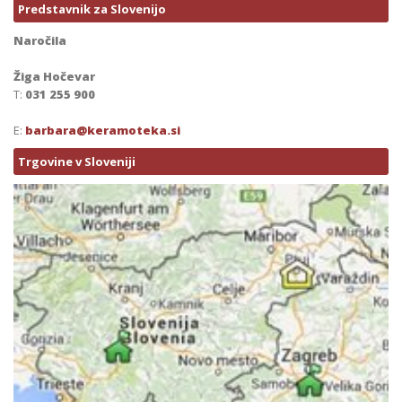
Predstavnik za Slovenijo
Naročila
Žiga Hočevar
T:
031 255 900
E:
barbara@keramoteka.si
Trgovine v Sloveniji