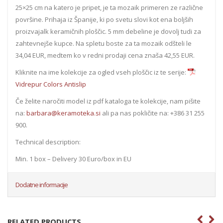
25×25 cm na katero je pripet, je ta mozaik primeren ze različne
površine. Prihaja iz Španije, ki po svetu slovi kot ena boljših
proizvajalk keramičnih ploščic. 5 mm debeline je dovolj tudi za
zahtevnejše kupce. Na spletu boste za ta mozaik odšteli le
34,04 EUR, medtem ko v redni prodaji cena znaša 42,55 EUR.
Kliknite na ime kolekcije za ogled vseh ploščic iz te serije:
Vidrepur Colors Antislip
Če želite naročiti model iz pdf kataloga te kolekcije, nam pišite
na:
barbara@keramoteka.si
ali pa nas pokličite na: +386 31 255
900.
Technical description:
Min. 1 box – Delivery 30 Euro/box in EU
Dodatne informacije
RELATED PRODUCTS