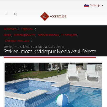
Slovenija
Keramika
Trgovina
Akcija
,
Mozaik ploščice
,
Stekleni mozaik
,
Proizvajalci
,
Vidrepur mosaico
Stekleni mozaik Vidrepur Niebla Azul Celeste
Stekleni mozaik Vidrepur Niebla Azul Celeste