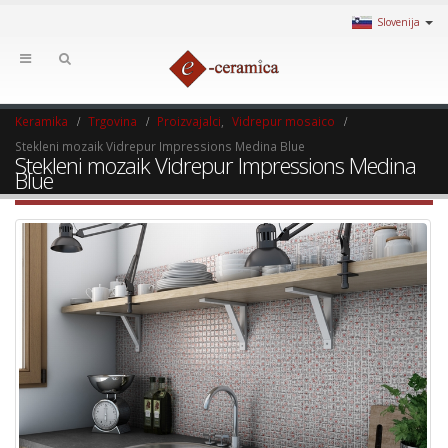
Slovenija
Keramika
Trgovina
Proizvajalci
,
Vidrepur mosaico
Stekleni mozaik Vidrepur Impressions Medina Blue
Stekleni mozaik Vidrepur Impressions Medina
Blue