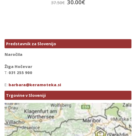
30.00
€
37.50
€
Predstavnik za Slovenijo
Naročila
Žiga Hočevar
T:
031 255 900
E:
barbara@keramoteka.si
Trgovine v Sloveniji