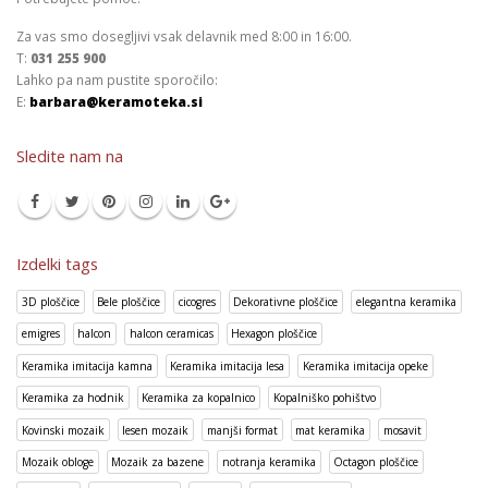
Za vas smo dosegljivi vsak delavnik med 8:00 in 16:00.
T:
031 255 900
Lahko pa nam pustite sporočilo:
E:
barbara@keramoteka.si
Sledite nam na
Izdelki tags
3D ploščice
Bele ploščice
cicogres
Dekorativne ploščice
elegantna keramika
emigres
halcon
halcon ceramicas
Hexagon ploščice
Keramika imitacija kamna
Keramika imitacija lesa
Keramika imitacija opeke
Keramika za hodnik
Keramika za kopalnico
Kopalniško pohištvo
Kovinski mozaik
lesen mozaik
manjši format
mat keramika
mosavit
Mozaik obloge
Mozaik za bazene
notranja keramika
Octagon ploščice