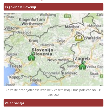
Trgovine v Sloveniji
Če želite prodajati naše izdelke v vašem kraju, nas pokličite na 031
255 900.
Veleprodaja