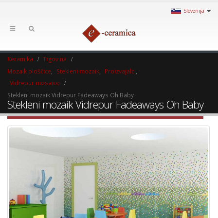
Slovenija
Keramika
Trgovina
Mozaik ploščice
,
Stekleni mozaik
,
Proizvajalci
,
Vidrepur mosaico
Stekleni mozaik Vidrepur Fadeaways Oh Baby
Stekleni mozaik Vidrepur Fadeaways Oh Baby