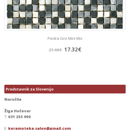
Piedra Gris Mini Mix
17.32
€
21.66
€
Predstavnik za Slovenijo
Naročila
Žiga Hočevar
T:
031 255 900
E:
keramoteka.salon@gmail.com