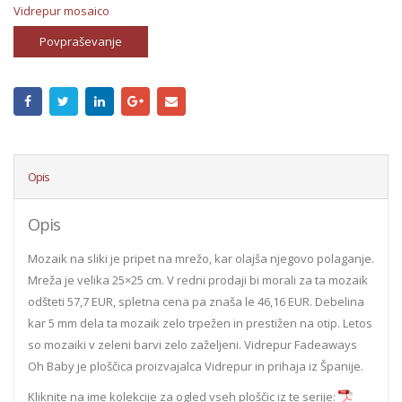
Vidrepur mosaico
Povpraševanje
Opis
Opis
Mozaik na sliki je pripet na mrežo, kar olajša njegovo polaganje.
Mreža je velika 25×25 cm. V redni prodaji bi morali za ta mozaik
odšteti 57,7 EUR, spletna cena pa znaša le 46,16 EUR. Debelina
kar 5 mm dela ta mozaik zelo trpežen in prestižen na otip. Letos
so mozaiki v zeleni barvi zelo zaželjeni. Vidrepur Fadeaways
Oh Baby je ploščica proizvajalca Vidrepur in prihaja iz Španije.
Kliknite na ime kolekcije za ogled vseh ploščic iz te serije: