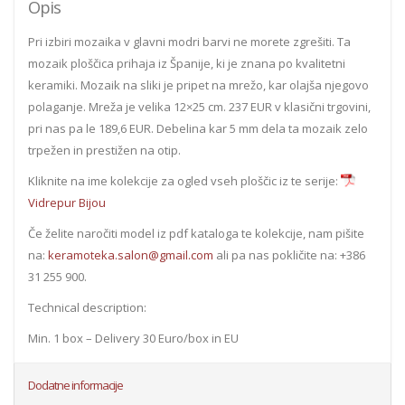
Opis
Pri izbiri mozaika v glavni modri barvi ne morete zgrešiti. Ta
mozaik ploščica prihaja iz Španije, ki je znana po kvalitetni
keramiki. Mozaik na sliki je pripet na mrežo, kar olajša njegovo
polaganje. Mreža je velika 12×25 cm. 237 EUR v klasični trgovini,
pri nas pa le 189,6 EUR. Debelina kar 5 mm dela ta mozaik zelo
trpežen in prestižen na otip.
Kliknite na ime kolekcije za ogled vseh ploščic iz te serije:
Vidrepur Bijou
Če želite naročiti model iz pdf kataloga te kolekcije, nam pišite
na:
keramoteka.salon@gmail.com
ali pa nas pokličite na: +386
31 255 900.
Technical description:
Min. 1 box – Delivery 30 Euro/box in EU
Dodatne informacije