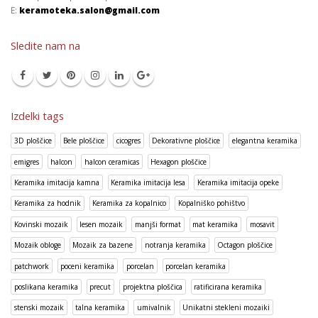
E:
keramoteka.salon@gmail.com
Sledite nam na
Izdelki tags
3D ploščice
Bele ploščice
cicogres
Dekorativne ploščice
elegantna keramika
emigres
halcon
halcon ceramicas
Hexagon ploščice
Keramika imitacija kamna
Keramika imitacija lesa
Keramika imitacija opeke
Keramika za hodnik
Keramika za kopalnico
Kopalniško pohištvo
Kovinski mozaik
lesen mozaik
manjši format
mat keramika
mosavit
Mozaik obloge
Mozaik za bazene
notranja keramika
Octagon ploščice
patchwork
poceni keramika
porcelan
porcelan keramika
poslikana keramika
precut
projektna ploščica
ratificirana keramika
stenski mozaik
talna keramika
umivalnik
Unikatni stekleni mozaiki