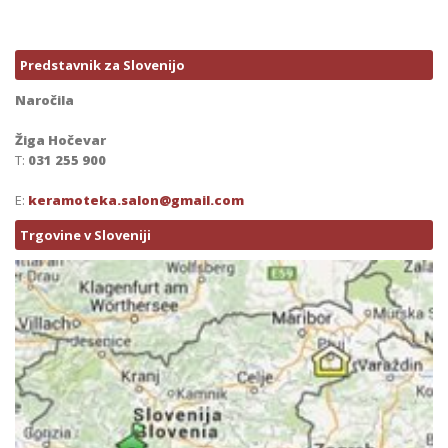
Predstavnik za Slovenijo
Naročila
Žiga Hočevar
T:
031 255 900
E:
keramoteka.salon@gmail.com
Trgovine v Sloveniji