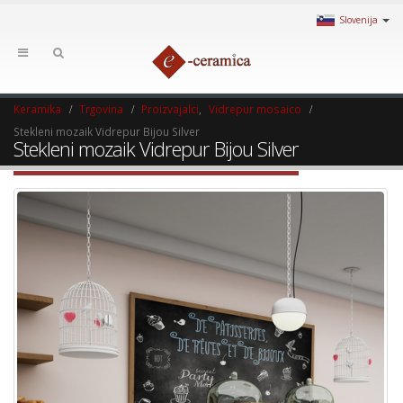
Slovenija
Keramika
Trgovina
Proizvajalci
,
Vidrepur mosaico
Stekleni mozaik Vidrepur Bijou Silver
Stekleni mozaik Vidrepur Bijou Silver