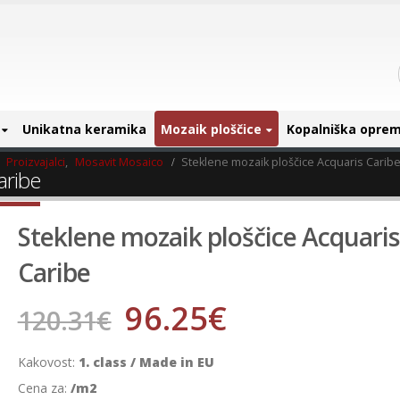
Unikatna keramika
Mozaik ploščice
Kopalniška opre
,
Proizvajalci
,
Mosavit Mosaico
Steklene mozaik ploščice Acquaris Carib
aribe
Steklene mozaik ploščice Acquaris
Caribe
96.25
€
120.31
€
Kakovost:
1. class / Made in EU
Cena za:
/m2