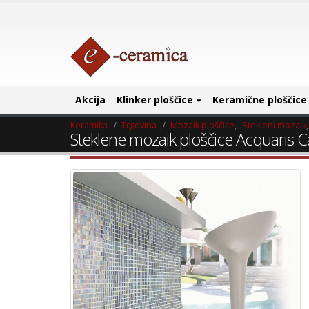
Akcija
Klinker ploščice
Keramične ploščice
Keramika
Trgovina
Mozaik ploščice
,
Stekleni mozaik
Steklene mozaik ploščice Acquaris C