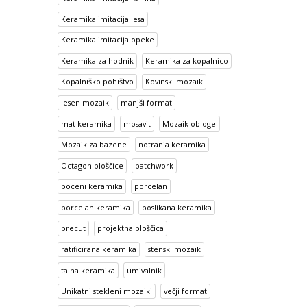
Keramika imitacija lesa
Keramika imitacija opeke
Keramika za hodnik
Keramika za kopalnico
Kopalniško pohištvo
Kovinski mozaik
lesen mozaik
manjši format
mat keramika
mosavit
Mozaik obloge
Mozaik za bazene
notranja keramika
Octagon ploščice
patchwork
poceni keramika
porcelan
porcelan keramika
poslikana keramika
precut
projektna ploščica
ratificirana keramika
stenski mozaik
talna keramika
umivalnik
Unikatni stekleni mozaiki
večji format