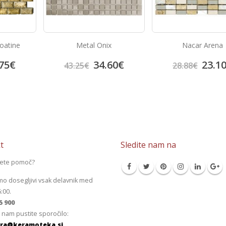
oatine
Metal Onix
Nacar Arena
75
€
34.60
€
23.1
43.25
€
28.88
€
t
Sledite nam na
jete pomoč?
mo dosegljivi vsak delavnik med
6:00.
5 900
 nam pustite sporočilo:
ra@keramoteka.si