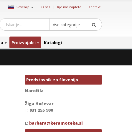
|
Slovenija
O nas
Kje nas najdete
Kontakt
Vse kategorije
ma
Proizvajalci
Katalogi
e
Predstavnik za Slovenijo
Naročila
Žiga Hočevar
T:
031 255 900
E:
barbara@keramoteka.si