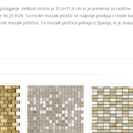
polaganje. Velikost mreže je 31,6×31,6 cm in je primerna za različne
a le 96,25 EUR. Ta model mozaik ploščic se najbolje prodaja v modri bar
de mozaik ploščice. Ta mozaik ploščica prihaja iz Španije, ki je znan