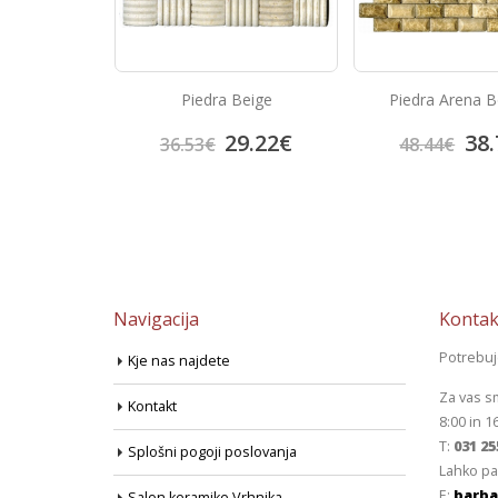
Gris
Piedra Beige
Piedra Arena B
9.22
€
29.22
€
38.
36.53
€
48.44
€
Navigacija
Kontak
Potrebu
Kje nas najdete
Za vas s
Kontakt
8:00 in 1
T:
031 25
Splošni pogoji poslovanja
Lahko pa
E:
barba
Salon keramike Vrhnika