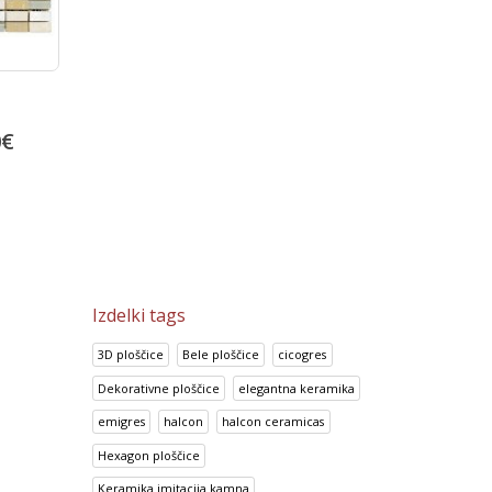
Piedra Gris
Piedra Beige
0
€
29.22
€
29.22
€
36.53
€
36.53
€
Izdelki tags
3D ploščice
Bele ploščice
cicogres
Dekorativne ploščice
elegantna keramika
emigres
halcon
halcon ceramicas
Hexagon ploščice
Keramika imitacija kamna