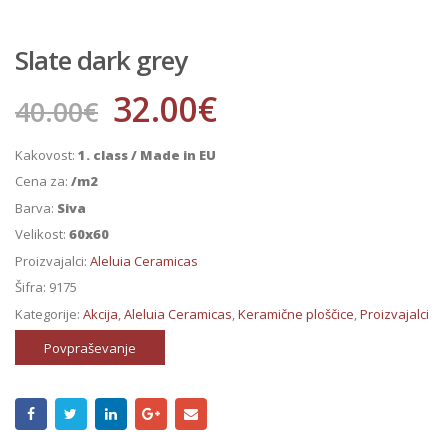
Slate dark grey
32.00
€
40.00
€
Kakovost:
1. class / Made in EU
Cena za:
/m2
Barva:
Siva
Velikost:
60x60
Proizvajalci:
Aleluia Ceramicas
Šifra:
9175
Kategorije:
Akcija
,
Aleluia Ceramicas
,
Keramične ploščice
,
Proizvajalci
Povpraševanje