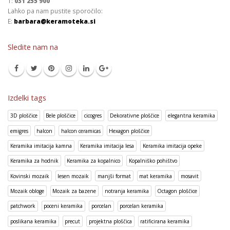
T:
031 255 900
Lahko pa nam pustite sporočilo:
E:
barbara@keramoteka.si
Sledite nam na
Izdelki tags
3D ploščice
Bele ploščice
cicogres
Dekorativne ploščice
elegantna keramika
emigres
halcon
halcon ceramicas
Hexagon ploščice
Keramika imitacija kamna
Keramika imitacija lesa
Keramika imitacija opeke
Keramika za hodnik
Keramika za kopalnico
Kopalniško pohištvo
Kovinski mozaik
lesen mozaik
manjši format
mat keramika
mosavit
Mozaik obloge
Mozaik za bazene
notranja keramika
Octagon ploščice
patchwork
poceni keramika
porcelan
porcelan keramika
poslikana keramika
precut
projektna ploščica
ratificirana keramika