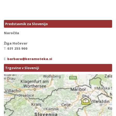
Predstavnik za Slovenijo
Naročila
Žiga Hočevar
T:
031 255 900
E:
barbara@keramoteka.si
Trgovine v Sloveniji