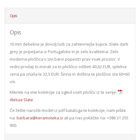
Opis
Opis
10 mm debeline je dovolj tudi za zahtevnejše kupce. Slate dark
grey je pripeljana iz Portugalske in je zelo kvalitetna. Zelo
moderna ploščica v sivi barvi popestri prav vsak prostor. V
redni prodaji bi morali za to ploščico odšteti 40,62 EUR, spletna
cena pa znaša le 32,5 EUR. Širina in dolžina te ploščice sta 60×60
cm.
Kliknite na ime kolekcije za ogled vseh ploščic iz te serije:
Aleluia Slate
Če želite naročiti model iz pdf kataloga te kolekcije, nam pišite
na:
barbara@keramoteka.si
ali pa nas pokličite na: +386 31 255
900.