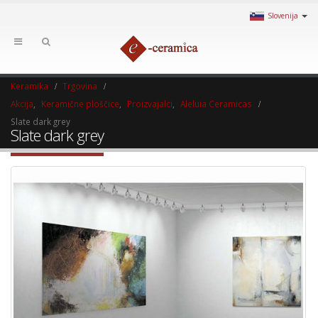
Slovenija
Keramika
Trgovina
Akcija
,
Keramične ploščice
,
Proizvajalci
,
Aleluia Ceramicas
Slate dark grey
Slate dark grey