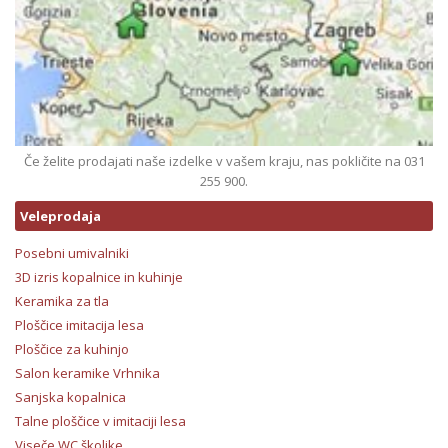
Če želite prodajati naše izdelke v vašem kraju, nas pokličite na 031
255 900.
Veleprodaja
Posebni umivalniki
3D izris kopalnice in kuhinje
Keramika za tla
Ploščice imitacija lesa
Ploščice za kuhinjo
Salon keramike Vrhnika
Sanjska kopalnica
Talne ploščice v imitaciji lesa
Viseče WC školjke