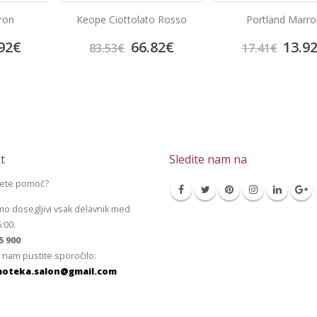
Ploščice za kopalnic
o Rosso
Portland Marron
Line Yellow
52.3
82
€
13.92
€
65.47
€
17.41
€
t
Sledite nam na
jete pomoč?
mo dosegljivi vsak delavnik med
6:00.
5 900
 nam pustite sporočilo:
oteka.salon@gmail.com