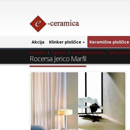
Akcija
Klinker ploščice
Keramične ploščice
Keramika
Trgovina
Keramične ploščice
,
Talne plošči
Rocersa Jerico Marfil