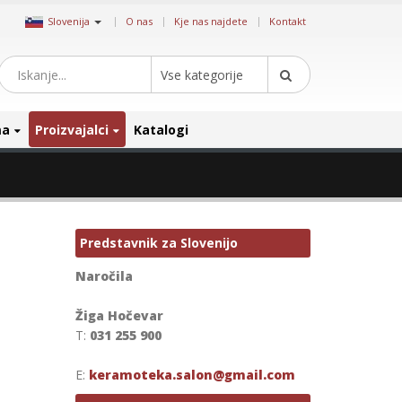
|
Slovenija
O nas
Kje nas najdete
Kontakt
Vse kategorije
ma
Proizvajalci
Katalogi
Predstavnik za Slovenijo
Naročila
Žiga Hočevar
T:
031 255 900
E:
keramoteka.salon@gmail.com