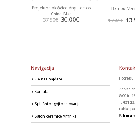
ce Arquitectos
Bambu Marron
Keope Ciottolat
Blue
0.00
€
13.92
€
66.
17.41
€
83.53
€
Navigacija
Kontak
Potrebu
Kje nas najdete
Za vas s
Kontakt
8:00 in 1
T:
031 25
Splošni pogoji poslovanja
Lahko pa
E:
keram
Salon keramike Vrhnika