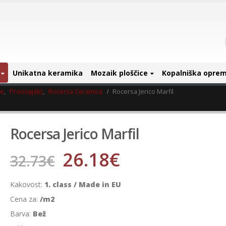
Unikatna keramika
Mozaik ploščice
Kopalniška opre
ce
,
Proizvajalci
,
Rocersa Ceramica
Rocersa Jerico Marfil
Rocersa Jerico Marfil
26.18
€
32.73
€
Kakovost:
1. class / Made in EU
Cena za:
/m2
Barva:
Bež