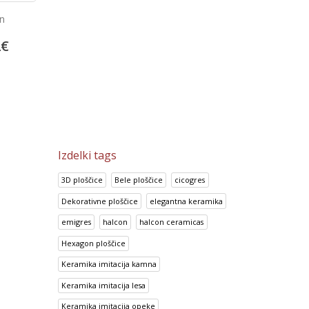
o Color
Projektne plošćice Arquitectos
Bambu Marron
China Blue
8
€
30.00
€
13.92
€
37.50
€
17.41
€
Izdelki tags
3D ploščice
Bele ploščice
cicogres
Dekorativne ploščice
elegantna keramika
emigres
halcon
halcon ceramicas
Hexagon ploščice
Keramika imitacija kamna
Keramika imitacija lesa
Keramika imitacija opeke