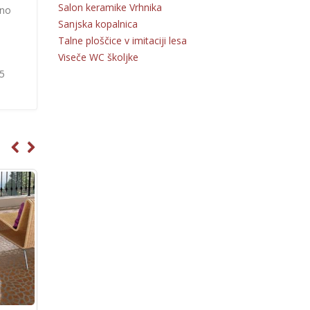
Salon keramike Vrhnika
šno
Sanjska kopalnica
Talne ploščice v imitaciji lesa
Viseče WC školjke
55