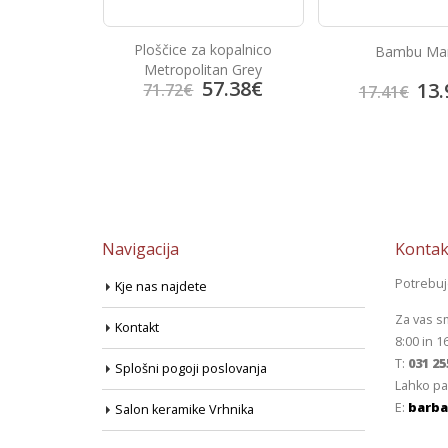
kopalnico
Bambu Marfil
Bambu Bei
an Grey
7.38
€
13.92
€
13.
17.41
€
17.41
€
Navigacija
Kontak
Potrebu
Kje nas najdete
Za vas s
Kontakt
8:00 in 1
T:
031 25
Splošni pogoji poslovanja
Lahko pa
E:
barba
Salon keramike Vrhnika