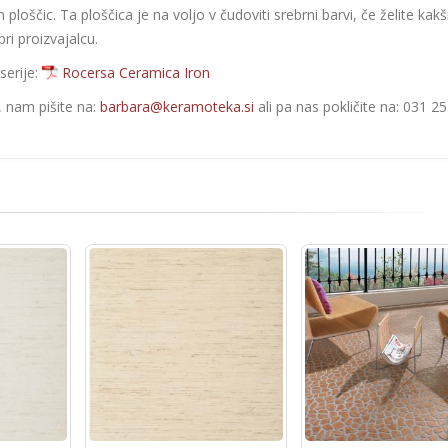
 ploščic. Ta ploščica je na voljo v čudoviti srebrni barvi, če želite kak
ri proizvajalcu.
serije:
Rocersa Ceramica Iron
e, nam pišite na:
barbara@keramoteka.si
ali pa nas pokličite na: 031 2