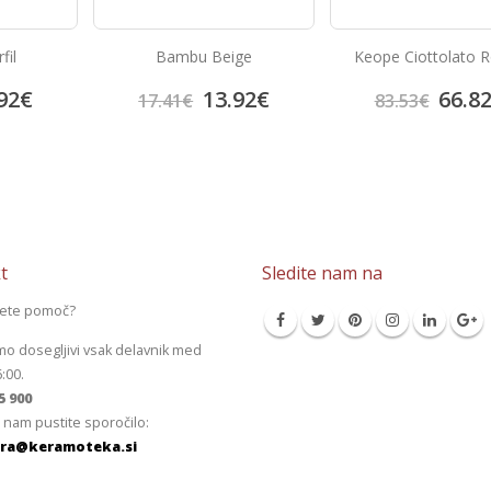
ge
Keope Ciottolato Rosso
Portland Gris
92
€
66.82
€
13.9
83.53
€
17.41
€
t
Sledite nam na
jete pomoč?
mo dosegljivi vsak delavnik med
6:00.
5 900
 nam pustite sporočilo:
ra@keramoteka.si