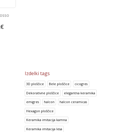
Ploščice za kopalnico
Bambu Marfil
Metropolitan Grey
57.38
€
2
€
13.92
€
71.72
€
17.41
€
Izdelki tags
3D ploščice
Bele ploščice
cicogres
Dekorativne ploščice
elegantna keramika
emigres
halcon
halcon ceramicas
Hexagon ploščice
Keramika imitacija kamna
Keramika imitacija lesa