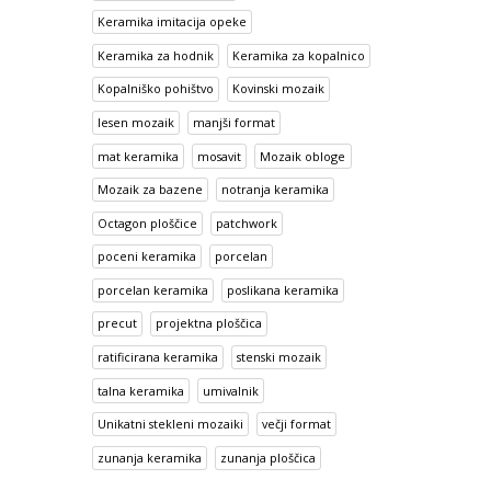
Keramika imitacija opeke
Keramika za hodnik
Keramika za kopalnico
Kopalniško pohištvo
Kovinski mozaik
lesen mozaik
manjši format
mat keramika
mosavit
Mozaik obloge
Mozaik za bazene
notranja keramika
Octagon ploščice
patchwork
poceni keramika
porcelan
porcelan keramika
poslikana keramika
precut
projektna ploščica
ratificirana keramika
stenski mozaik
talna keramika
umivalnik
Unikatni stekleni mozaiki
večji format
zunanja keramika
zunanja ploščica