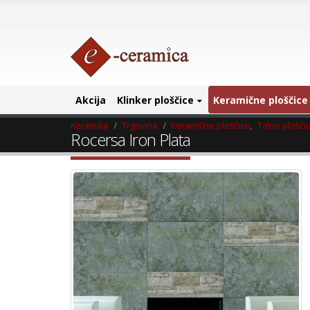
Akcija
Klinker ploščice
Keramične ploščice
Keramika
Trgovina
Keramične ploščice
,
Talne plošči
Rocersa Iron Plata