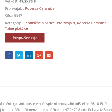
Velikost:
47,2x70,8
Proizvajalci:
Rocersa Ceramica
Šifra:
5347
Kategorije:
Keramične ploščice
,
Proizvajalci
,
Rocersa Ceramica
,
Talne ploščice
Povpraševanje
asični trgovini, boste v naši spletni prodajalni odšteli le 26.18 EUR.
trde ploščice. Dimenzije te ploščice so 47.2×70.8 cm. Prihaja iz Špani