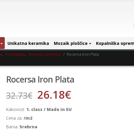
Unikatna keramika
Mozaik ploščice
Kopalniška opre
ce
,
Proizvajalci
,
Rocersa Ceramica
Rocersa Iron Plata
Rocersa Iron Plata
26.18
€
32.73
€
Kakovost:
1. class / Made in EU
Cena za:
/m2
Barva:
Srebrna