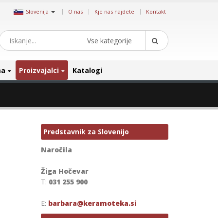
|
Slovenija
O nas
Kje nas najdete
Kontakt
Vse kategorije
ma
Proizvajalci
Katalogi
Predstavnik za Slovenijo
Naročila
Žiga Hočevar
T:
031 255 900
E:
barbara@keramoteka.si