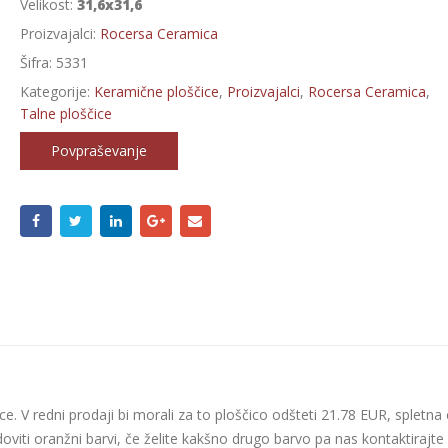
Velikost:
31,6x31,6
Proizvajalci:
Rocersa Ceramica
Šifra:
5331
Kategorije:
Keramične ploščice
,
Proizvajalci
,
Rocersa Ceramica
,
Talne ploščice
Povpraševanje
ce. V redni prodaji bi morali za to ploščico odšteti 21.78 EUR, spletna
oviti oranžni barvi, če želite kakšno drugo barvo pa nas kontaktirajte 