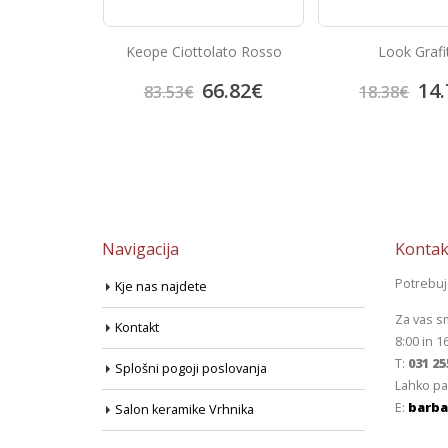
ploščice Talia
Keope Ciottolato Rosso
Look Grafi
cite
4.05
€
66.82
€
14.
83.53
€
18.38
€
Navigacija
Kontak
Potrebu
Kje nas najdete
Za vas s
Kontakt
8:00 in 1
T:
031 25
Splošni pogoji poslovanja
Lahko pa
E:
barba
Salon keramike Vrhnika