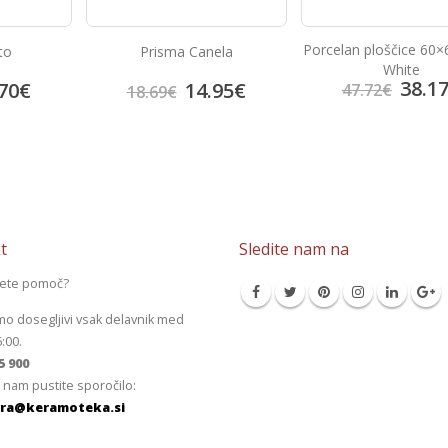
Porcelan ploščice 60×
to
Prisma Canela
White
38.1
70
€
14.95
€
47.72
€
18.69
€
t
Sledite nam na
jete pomoč?
mo dosegljivi vsak delavnik med
6:00.
5 900
 nam pustite sporočilo:
ra@keramoteka.si