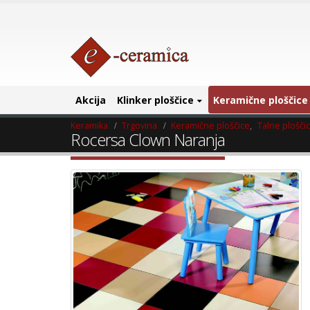
Akcija
Klinker ploščice
Keramične ploščice
Keramika
Trgovina
Keramične ploščice
,
Talne plošči
Rocersa Clown Naranja