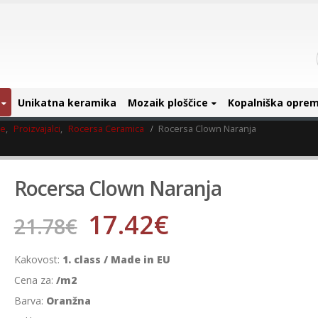
Unikatna keramika
Mozaik ploščice
Kopalniška opre
ce
,
Proizvajalci
,
Rocersa Ceramica
Rocersa Clown Naranja
Rocersa Clown Naranja
17.42
€
21.78
€
Kakovost:
1. class / Made in EU
Cena za:
/m2
Barva:
Oranžna