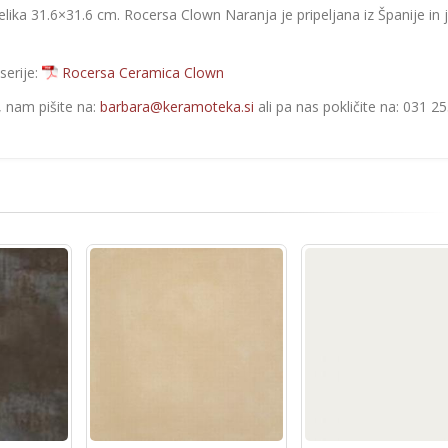
 velika 31.6×31.6 cm. Rocersa Clown Naranja je pripeljana iz Španije in 
serije:
Rocersa Ceramica Clown
e, nam pišite na:
barbara@keramoteka.si
ali pa nas pokličite na: 031 2