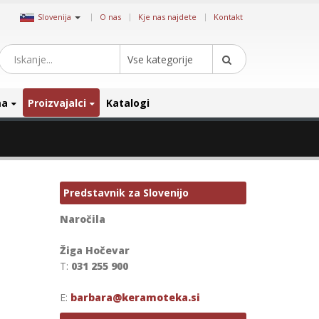
|
Slovenija
O nas
Kje nas najdete
Kontakt
Vse kategorije
ma
Proizvajalci
Katalogi
Predstavnik za Slovenijo
Naročila
Žiga Hočevar
T:
031 255 900
E:
barbara@keramoteka.si