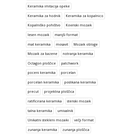
Keramika imitacija opeke
Keramika za hodnik
Keramika za kopalnico
Kopalniško pohištvo
Kovinski mozaik
lesen mozaik
manjši format
mat keramika
mosavit
Mozaik obloge
Mozaik za bazene
notranja keramika
Octagon ploščice
patchwork
poceni keramika
porcelan
porcelan keramika
poslikana keramika
precut
projektna ploščica
ratificirana keramika
stenski mozaik
talna keramika
umivalnik
Unikatni stekleni mozaiki
večji format
zunanja keramika
zunanja ploščica