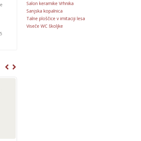
Salon keramike Vrhnika
je
Sanjska kopalnica
Talne ploščice v imitaciji lesa
Viseče WC školjke
55