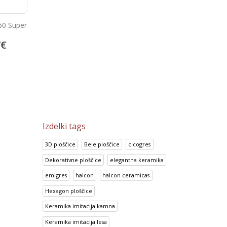
60 Super
Talne in stenske ploščice Talia
Keope Ciottolato Ro
Anthracite
7
€
24.05
€
66.82
€
30.06
€
83.53
€
Izdelki tags
3D ploščice
Bele ploščice
cicogres
Dekorativne ploščice
elegantna keramika
emigres
halcon
halcon ceramicas
Hexagon ploščice
Keramika imitacija kamna
Keramika imitacija lesa