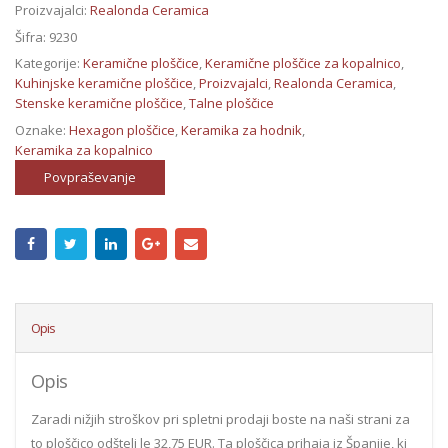
Proizvajalci:
Realonda Ceramica
Šifra:
9230
Kategorije:
Keramične ploščice
,
Keramične ploščice za kopalnico
,
Kuhinjske keramične ploščice
,
Proizvajalci
,
Realonda Ceramica
,
Stenske keramične ploščice
,
Talne ploščice
Oznake:
Hexagon ploščice
,
Keramika za hodnik
,
Keramika za kopalnico
Povpraševanje
Opis
Opis
Zaradi nižjih stroškov pri spletni prodaji boste na naši strani za
to ploščico odšteli le 32,75 EUR. Ta ploščica prihaja iz Španije, ki