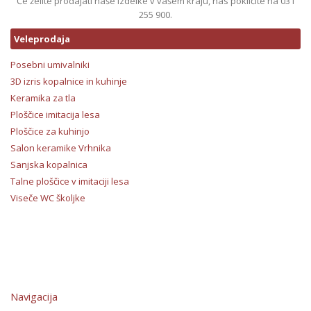
Če želite prodajati naše izdelke v vašem kraju, nas pokličite na 031
255 900.
Veleprodaja
Posebni umivalniki
3D izris kopalnice in kuhinje
Keramika za tla
Ploščice imitacija lesa
Ploščice za kuhinjo
Salon keramike Vrhnika
Sanjska kopalnica
Talne ploščice v imitaciji lesa
Viseče WC školjke
Navigacija