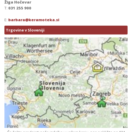
Žiga Hočevar
T:
031 255 900
E:
barbara@keramoteka.si
Trgovine v Sloveniji