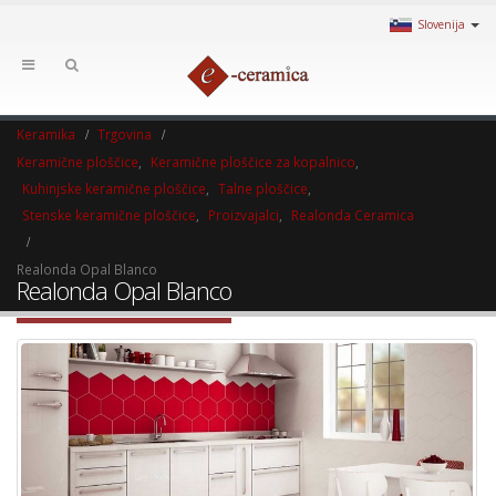
Slovenija
Keramika
Trgovina
Keramične ploščice
,
Keramične ploščice za kopalnico
,
Kuhinjske keramične ploščice
,
Talne ploščice
,
Stenske keramične ploščice
,
Proizvajalci
,
Realonda Ceramica
Realonda Opal Blanco
Realonda Opal Blanco