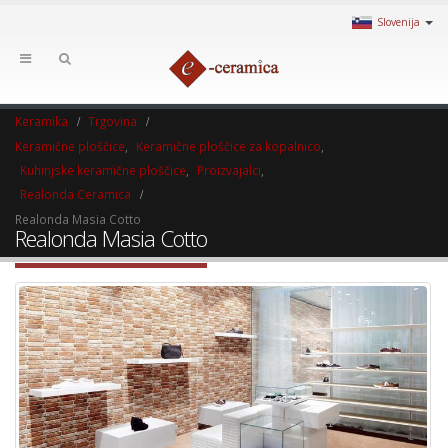
Slovenija
Keramika
Trgovina
Keramične ploščice
,
Keramične ploščice za kopalnico
,
Kuhinjske keramične ploščice
,
Proizvajalci
,
Realonda Ceramica
Realonda Masia Cotto
Realonda Masia Cotto