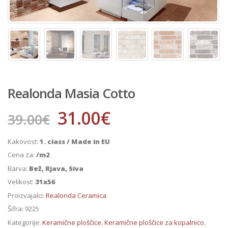
Realonda Masia Cotto
31.00
€
39.00
€
Kakovost:
1. class / Made in EU
Cena za:
/m2
Barva:
Bež, Rjava, Siva
Velikost:
31x56
Proizvajalci:
Realonda Ceramica
Šifra:
9225
Kategorije:
Keramične ploščice
,
Keramične ploščice za kopalnico
,