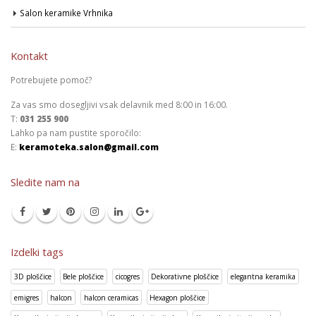
Salon keramike Vrhnika
Kontakt
Potrebujete pomoč?
Za vas smo dosegljivi vsak delavnik med 8:00 in 16:00.
T:
031 255 900
Lahko pa nam pustite sporočilo:
E:
keramoteka.salon@gmail.com
Sledite nam na
Izdelki tags
3D ploščice
Bele ploščice
cicogres
Dekorativne ploščice
elegantna keramika
emigres
halcon
halcon ceramicas
Hexagon ploščice