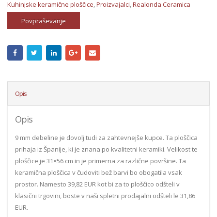
Kuhinjske keramične ploščice
,
Proizvajalci
,
Realonda Ceramica
Povpraševanje
Opis
Opis
9 mm debeline je dovolj tudi za zahtevnejše kupce. Ta ploščica
prihaja iz Španije, ki je znana po kvalitetni keramiki. Velikost te
ploščice je 31×56 cm in je primerna za različne površine. Ta
keramična ploščica v čudoviti bež barvi bo obogatila vsak
prostor. Namesto 39,82 EUR kot bi za to ploščico odšteli v
klasični trgovini, boste v naši spletni prodajalni odšteli le 31,86
EUR.