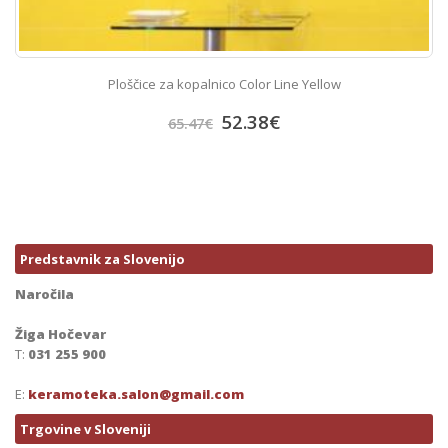
Ploščice za kopalnico Color Line Yellow
52.38
€
65.47
€
Predstavnik za Slovenijo
Naročila
Žiga Hočevar
T:
031 255 900
E:
keramoteka.salon@gmail.com
Trgovine v Sloveniji