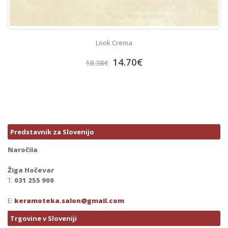
Look Crema
14.70
€
18.38
€
Predstavnik za Slovenijo
Naročila
Žiga Hočevar
T:
031 255 900
E:
keramoteka.salon@gmail.com
Trgovine v Sloveniji