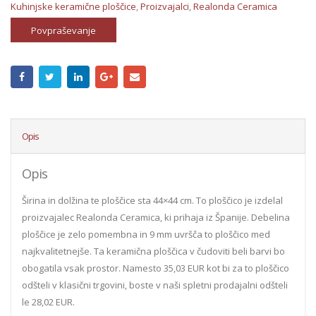
Kuhinjske keramične ploščice
,
Proizvajalci
,
Realonda Ceramica
Povpraševanje
Opis
Opis
Širina in dolžina te ploščice sta 44×44 cm. To ploščico je izdelal
proizvajalec Realonda Ceramica, ki prihaja iz Španije. Debelina
ploščice je zelo pomembna in 9 mm uvršča to ploščico med
najkvalitetnejše. Ta keramična ploščica v čudoviti beli barvi bo
obogatila vsak prostor. Namesto 35,03 EUR kot bi za to ploščico
odšteli v klasični trgovini, boste v naši spletni prodajalni odšteli
le 28,02 EUR.