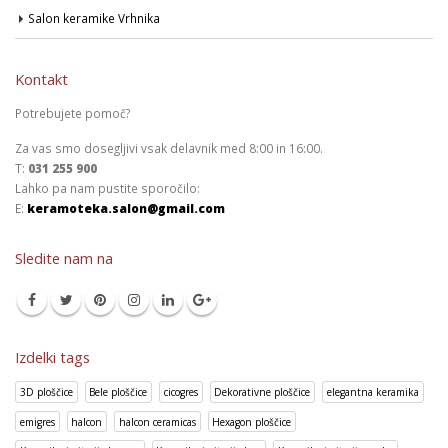
Salon keramike Vrhnika
Kontakt
Potrebujete pomoč?
Za vas smo dosegljivi vsak delavnik med 8:00 in 16:00.
T:
031 255 900
Lahko pa nam pustite sporočilo:
E:
keramoteka.salon@gmail.com
Sledite nam na
Izdelki tags
3D ploščice
Bele ploščice
cicogres
Dekorativne ploščice
elegantna keramika
emigres
halcon
halcon ceramicas
Hexagon ploščice