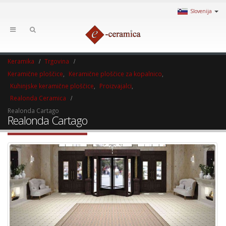
Slovenija
Keramika
Trgovina
Keramične ploščice
,
Keramične ploščice za kopalnico
,
Kuhinjske keramične ploščice
,
Proizvajalci
,
Realonda Ceramica
Realonda Cartago
Realonda Cartago