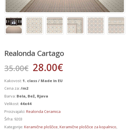
Realonda Cartago
28.00
€
35.00
€
Kakovost:
1. class / Made in EU
Cena za:
/m2
Barva:
Bela, Bež, Rjava
Velikost:
44x44
Proizvajalci:
Realonda Ceramica
Šifra:
9203
Kategorije:
Keramične ploščice
,
Keramične ploščice za kopalnico
,