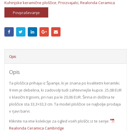
Kuhinjske keramične ploščice
,
Proizvajalci
,
Realonda Ceramica
Povpraševanje
Opis
Opis
Ta ploščica prihaja iz Španije, ki je znana po kvalitetni keramiki.
9 mm je debelina, ki zadovolji tudi zahtevnejše kupce. 25,08 EUR
v klasični trgovini, pri nas pa le 20,06 EUR. Širina in dolžina te
ploščice sta 33,3×33,3 cm. Ta model ploščice se najbolje prodaja
v rjavi barvi.
Kliknite na ime kolekcije za ogled vseh ploščic iz te serije:
Realonda Ceramica Cambridge