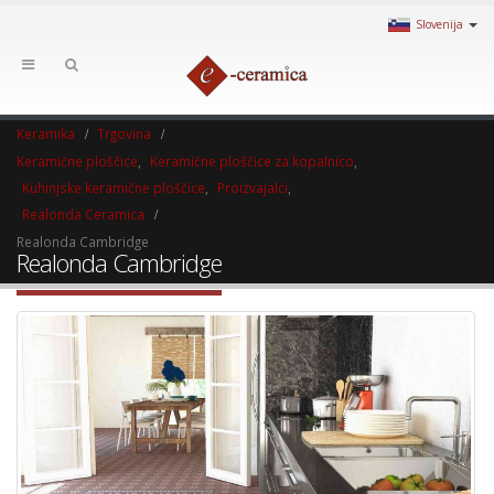
Slovenija
Keramika
Trgovina
Keramične ploščice
,
Keramične ploščice za kopalnico
,
Kuhinjske keramične ploščice
,
Proizvajalci
,
Realonda Ceramica
Realonda Cambridge
Realonda Cambridge