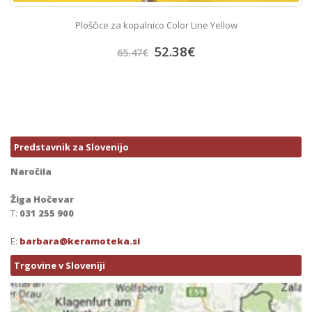
Ploščice za kopalnico Color Line Yellow
52.38
€
65.47
€
Predstavnik za Slovenijo
Naročila
Žiga Hočevar
T:
031 255 900
E:
barbara@keramoteka.si
Trgovine v Sloveniji