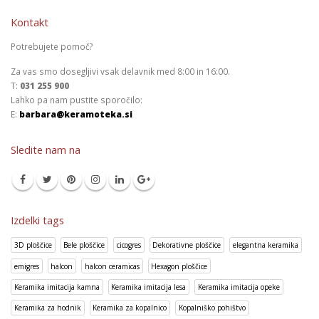
Kontakt
Potrebujete pomoč?
Za vas smo dosegljivi vsak delavnik med 8:00 in 16:00.
T:
031 255 900
Lahko pa nam pustite sporočilo:
E:
barbara@keramoteka.si
Sledite nam na
Izdelki tags
3D ploščice
Bele ploščice
cicogres
Dekorativne ploščice
elegantna keramika
emigres
halcon
halcon ceramicas
Hexagon ploščice
Keramika imitacija kamna
Keramika imitacija lesa
Keramika imitacija opeke
Keramika za hodnik
Keramika za kopalnico
Kopalniško pohištvo