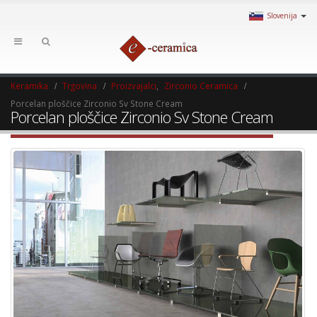
Slovenija
Keramika
Trgovina
Proizvajalci
,
Zirconio Ceramica
Porcelan ploščice Zirconio Sv Stone Cream
Porcelan ploščice Zirconio Sv Stone Cream