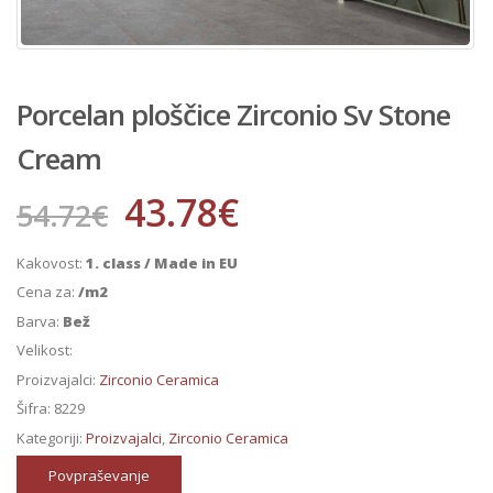
Porcelan ploščice Zirconio Sv Stone
Cream
43.78
€
54.72
€
Kakovost:
1. class / Made in EU
Cena za:
/m2
Barva:
Bež
Velikost:
Proizvajalci:
Zirconio Ceramica
Šifra:
8229
Kategoriji:
Proizvajalci
,
Zirconio Ceramica
Povpraševanje