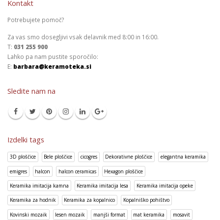
Kontakt
Potrebujete pomoč?
Za vas smo dosegljivi vsak delavnik med 8:00 in 16:00.
T:
031 255 900
Lahko pa nam pustite sporočilo:
E:
barbara@keramoteka.si
Sledite nam na
Izdelki tags
3D ploščice
Bele ploščice
cicogres
Dekorativne ploščice
elegantna keramika
emigres
halcon
halcon ceramicas
Hexagon ploščice
Keramika imitacija kamna
Keramika imitacija lesa
Keramika imitacija opeke
Keramika za hodnik
Keramika za kopalnico
Kopalniško pohištvo
Kovinski mozaik
lesen mozaik
manjši format
mat keramika
mosavit