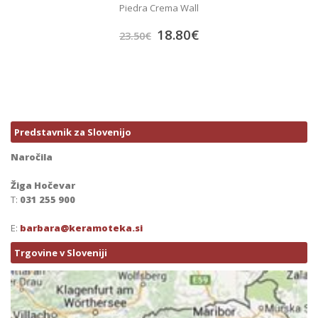
Piedra Crema Wall
18.80
€
23.50
€
Predstavnik za Slovenijo
Naročila
Žiga Hočevar
T:
031 255 900
E:
barbara@keramoteka.si
Trgovine v Sloveniji