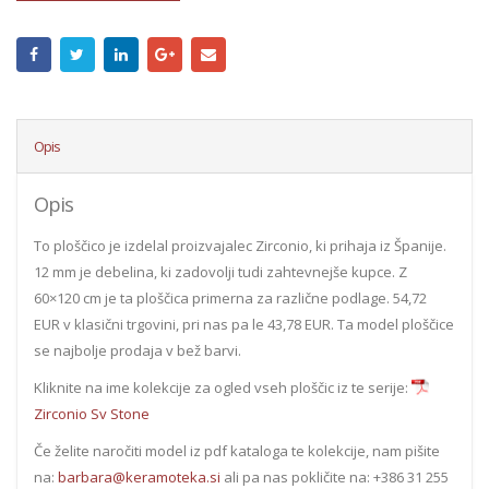
Opis
Opis
To ploščico je izdelal proizvajalec Zirconio, ki prihaja iz Španije.
12 mm je debelina, ki zadovolji tudi zahtevnejše kupce. Z
60×120 cm je ta ploščica primerna za različne podlage. 54,72
EUR v klasični trgovini, pri nas pa le 43,78 EUR. Ta model ploščice
se najbolje prodaja v bež barvi.
Kliknite na ime kolekcije za ogled vseh ploščic iz te serije:
Zirconio Sv Stone
Če želite naročiti model iz pdf kataloga te kolekcije, nam pišite
na:
barbara@keramoteka.si
ali pa nas pokličite na: +386 31 255