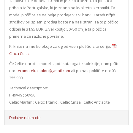
Ta ploščica je debela 10 mm in je zelo trpežna. Ta ploščica
prihaja iz Portugalske, ki je znana po kvalitetni keramiki. Ta
model ploščice se najbolje prodaja v sivi barvi. Zaradi nižjih
stroškov pri spletni prodaji boste na naši strani za to ploščico
odšteli le 31,95 EUR. Z velikostjo 50×50 cm je ta ploščica
primerna ze različne površine.
Kliknite na ime kolekcije za ogled vseh ploščic iz te serije:
Cinca Celtic
Če želite naročiti model iz pdf kataloga te kolekcije, nam pišite
na:
keramoteka.salon@gmail.com
ali pa nas pokličite na: 031
255 900.
Technical description:
F 49×49 ; 50×50
Celtic Marfim ; Celtic Titânio ; Celtic Cinza ; Celtic Antracite ;
Dodatne informacije