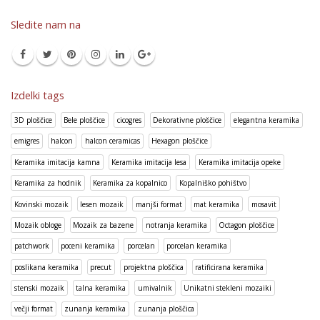
Sledite nam na
Izdelki tags
3D ploščice
Bele ploščice
cicogres
Dekorativne ploščice
elegantna keramika
emigres
halcon
halcon ceramicas
Hexagon ploščice
Keramika imitacija kamna
Keramika imitacija lesa
Keramika imitacija opeke
Keramika za hodnik
Keramika za kopalnico
Kopalniško pohištvo
Kovinski mozaik
lesen mozaik
manjši format
mat keramika
mosavit
Mozaik obloge
Mozaik za bazene
notranja keramika
Octagon ploščice
patchwork
poceni keramika
porcelan
porcelan keramika
poslikana keramika
precut
projektna ploščica
ratificirana keramika
stenski mozaik
talna keramika
umivalnik
Unikatni stekleni mozaiki
večji format
zunanja keramika
zunanja ploščica