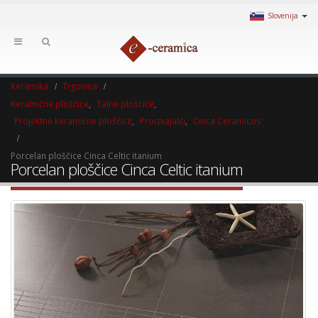
Slovenija
Keramika
Trgovina
Keramične ploščice
,
Talne ploščice
,
Projektne keramične ploščice
,
Proizvajalci
,
Cinca Ceramicos
Porcelan ploščice Cinca Celtic itanium
Porcelan ploščice Cinca Celtic itanium