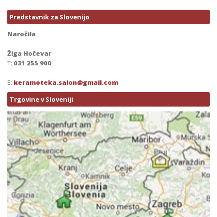
Predstavnik za Slovenijo
Naročila
Žiga Hočevar
T:
031 255 900
E:
keramoteka.salon@gmail.com
Trgovine v Sloveniji