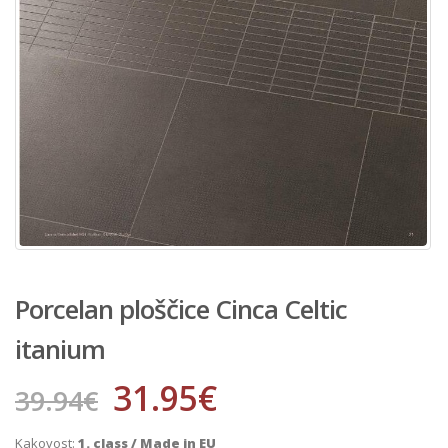
Porcelan ploščice Cinca Celtic
itanium
31.95
€
39.94
€
Kakovost:
1. class / Made in EU