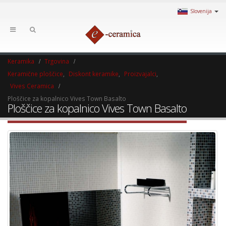
Slovenija
Keramika
Trgovina
Keramične ploščice
,
Diskont keramike
,
Proizvajalci
,
Vives Ceramica
Ploščice za kopalnico Vives Town Basalto
Ploščice za kopalnico Vives Town Basalto