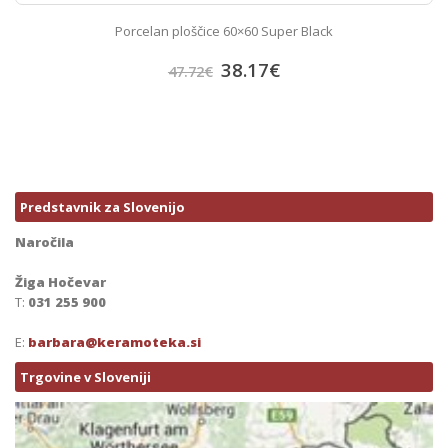
Porcelan ploščice 60×60 Super Black
38.17
€
47.72
€
Predstavnik za Slovenijo
Naročila
Žiga Hočevar
T:
031 255 900
E:
barbara@keramoteka.si
Trgovine v Sloveniji