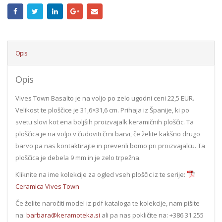
Opis
Opis
Vives Town Basalto je na voljo po zelo ugodni ceni 22,5 EUR.
Velikost te ploščice je 31,6×31,6 cm. Prihaja iz Španije, ki po
svetu slovi kot ena boljših proizvajalk keramičnih ploščic. Ta
ploščica je na voljo v čudoviti črni barvi, če želite kakšno drugo
barvo pa nas kontaktirajte in preverili bomo pri proizvajalcu. Ta
ploščica je debela 9 mm in je zelo trpežna.
Kliknite na ime kolekcije za ogled vseh ploščic iz te serije:
Ceramica Vives Town
Če želite naročiti model iz pdf kataloga te kolekcije, nam pišite
na:
barbara@keramoteka.si
ali pa nas pokličite na: +386 31 255