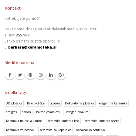
Kontakt
Potrebujete pomoč?
Za vas smo dosegljivi vsak delavnik med 8:00 in 16:00.
T:
031 255 900
Lahko pa nam pustite sporočilo:
E:
barbara@keramoteka.si
Sledite nam na
Izdelki tags
3D ploščice
Bele ploščice
cicogres
Dekorativne ploščice
elegantna keramika
emigres
halcon
halcon ceramicas
Hexagon ploščice
Keramika imitacija kamna
Keramika imitacija lesa
Keramika imitacija opeke
Keramika za hodnik
Keramika za kopalnico
Kopalniško pohištvo