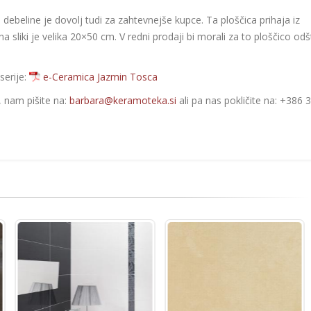
 debeline je dovolj tudi za zahtevnejše kupce. Ta ploščica prihaja iz
na sliki je velika 20×50 cm. V redni prodaji bi morali za to ploščico odš
serije:
e-Ceramica Jazmin Tosca
e, nam pišite na:
barbara@keramoteka.si
ali pa nas pokličite na: +386 