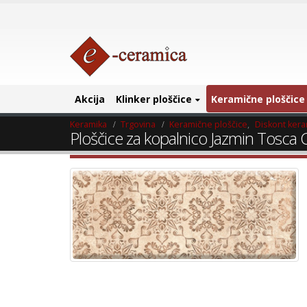
Akcija
Klinker ploščice
Keramične ploščice
Keramika
Trgovina
Keramične ploščice
,
Diskont ker
Ploščice za kopalnico Jazmin Tosca