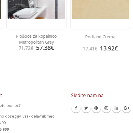
palnico
Portland Crema
Prisma Lila
 Grey
38
€
13.92
€
14.9
17.41
€
18.69
€
t
Sledite nam na
jete pomoč?
mo dosegljivi vsak delavnik med
6:00.
5 900