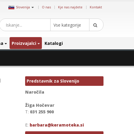
|
Slovenija
O nas
Kje nas najdete
Kontakt
Vse kategorije
ma
Proizvajalci
Katalogi
a
Predstavnik za Slovenijo
Naročila
Žiga Hočevar
T:
031 255 900
E:
barbara@keramoteka.si