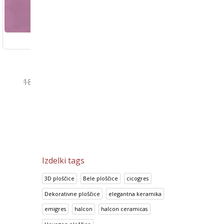
Bambu Marron
Look Grafito
5
€
13.92
€
14.70
€
17.41
€
18.38
€
Izdelki tags
3D ploščice
Bele ploščice
cicogres
Dekorativne ploščice
elegantna keramika
emigres
halcon
halcon ceramicas