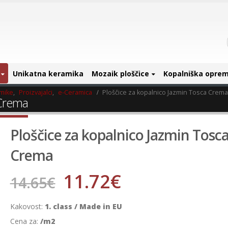
Unikatna keramika
Mozaik ploščice
Kopalniška opre
amike
,
Proizvajalci
,
e-Ceramica
Ploščice za kopalnico Jazmin Tosca Crema
 Crema
Ploščice za kopalnico Jazmin Tosc
Crema
11.72
€
14.65
€
Kakovost:
1. class / Made in EU
Cena za:
/m2