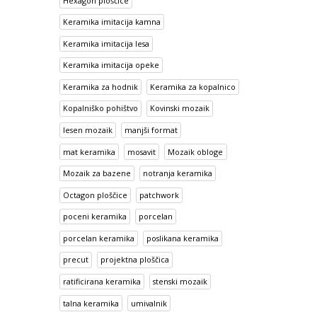
Hexagon ploščice
Keramika imitacija kamna
Keramika imitacija lesa
Keramika imitacija opeke
Keramika za hodnik
Keramika za kopalnico
Kopalniško pohištvo
Kovinski mozaik
lesen mozaik
manjši format
mat keramika
mosavit
Mozaik obloge
Mozaik za bazene
notranja keramika
Octagon ploščice
patchwork
poceni keramika
porcelan
porcelan keramika
poslikana keramika
precut
projektna ploščica
ratificirana keramika
stenski mozaik
talna keramika
umivalnik