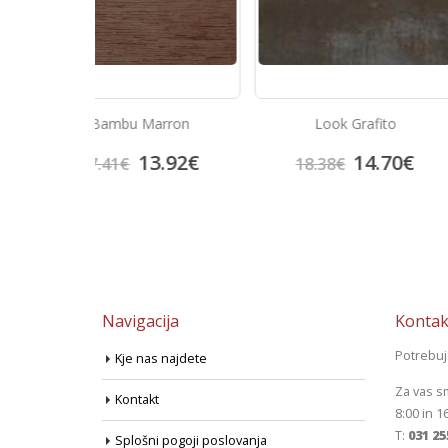
Ploščice za ko
arron
Look Grafito
Metropolitan
57.
3.92
€
14.70
€
71.72
€
18.38
€
Navigacija
Kontak
Potrebu
Kje nas najdete
Za vas s
Kontakt
8:00 in 1
T:
031 25
Splošni pogoji poslovanja