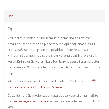
Opis
Opis
Velikost te ploščice je 20×60 cm in je primerna za različne
površine. Redna cena te ploščice v maloprodaji znaša 20,38
EUR, v naši spletni trgovini pa jo lahko dobite že za 16,3 EUR.
Prihaja iz Španije, ki po svetu slovi kot ena boljših proizvajalk
keramičnih ploščic. Keramika v beli barvi popestri vsak prostor.
Debelina kar 9 mm dela to ploščico zelo trpežno in prestižno na
otip.
Kliknite na ime kolekcije za ogled vseh ploščic iz te serije:
Halcon Ceramicas Stockholm Relieve
Če želite naročiti model iz pdf kataloga te kolekcije, nam pišite
na:
barbara@keramoteka.si
ali pa nas pokličite na: +386 31 255
900.