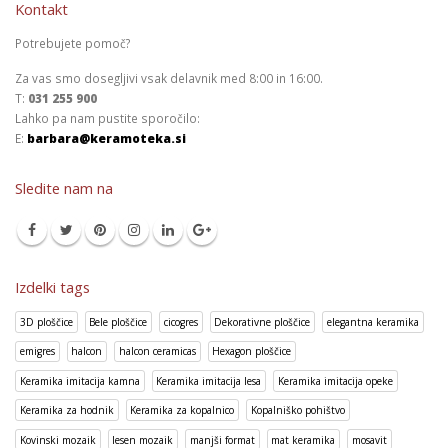
Kontakt
Potrebujete pomoč?
Za vas smo dosegljivi vsak delavnik med 8:00 in 16:00.
T:
031 255 900
Lahko pa nam pustite sporočilo:
E:
barbara@keramoteka.si
Sledite nam na
Izdelki tags
3D ploščice
Bele ploščice
cicogres
Dekorativne ploščice
elegantna keramika
emigres
halcon
halcon ceramicas
Hexagon ploščice
Keramika imitacija kamna
Keramika imitacija lesa
Keramika imitacija opeke
Keramika za hodnik
Keramika za kopalnico
Kopalniško pohištvo
Kovinski mozaik
lesen mozaik
manjši format
mat keramika
mosavit