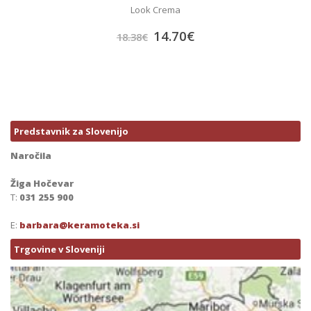
Look Crema
14.70
€
18.38
€
Predstavnik za Slovenijo
Naročila
Žiga Hočevar
T:
031 255 900
E:
barbara@keramoteka.si
Trgovine v Sloveniji