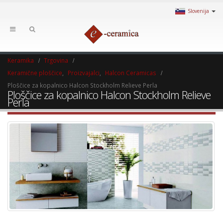
Slovenija
Keramika
Trgovina
Keramične ploščice
,
Proizvajalci
,
Halcon Ceramicas
Ploščice za kopalnico Halcon Stockholm Relieve Perla
Ploščice za kopalnico Halcon Stockholm Relieve
Perla