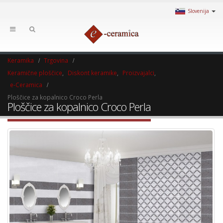
Slovenija
Keramika
Trgovina
Keramične ploščice
,
Diskont keramike
,
Proizvajalci
,
e-Ceramica
Ploščice za kopalnico Croco Perla
Ploščice za kopalnico Croco Perla