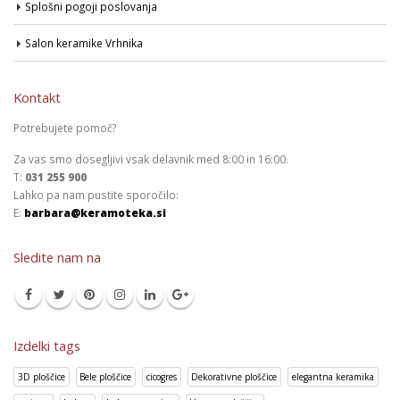
Splošni pogoji poslovanja
Salon keramike Vrhnika
Kontakt
Potrebujete pomoč?
Za vas smo dosegljivi vsak delavnik med 8:00 in 16:00.
T:
031 255 900
Lahko pa nam pustite sporočilo:
E:
barbara@keramoteka.si
Sledite nam na
Izdelki tags
3D ploščice
Bele ploščice
cicogres
Dekorativne ploščice
elegantna keramika