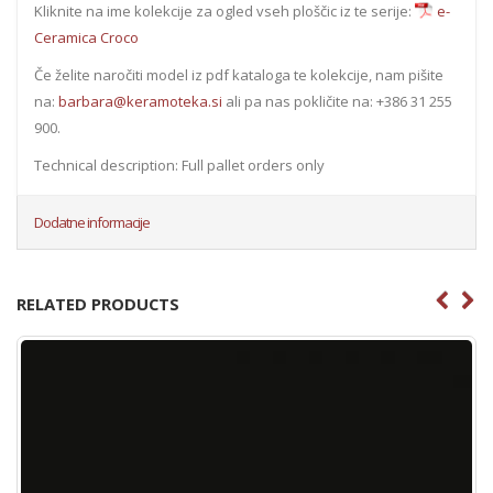
Kliknite na ime kolekcije za ogled vseh ploščic iz te serije:
e-
Ceramica Croco
Če želite naročiti model iz pdf kataloga te kolekcije, nam pišite
na:
barbara@keramoteka.si
ali pa nas pokličite na: +386 31 255
900.
Technical description: Full pallet orders only
Dodatne informacije
RELATED PRODUCTS