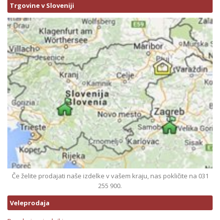
Trgovine v Sloveniji
Če želite prodajati naše izdelke v vašem kraju, nas pokličite na 031
255 900.
Veleprodaja