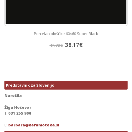
Porcelan ploščice 60×60 Super Black
38.17
€
47.72
€
Predstavnik za Slovenijo
Naročila
Žiga Hočevar
T:
031 255 900
E:
barbara@keramoteka.si