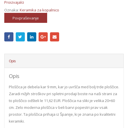
Proizvajalci
Oznaka:
Keramika za kopalnico
Povpraševanje
Opis
Opis
Ploščica je debela kar 9 mm, kar jo uvršča med bolj trde ploščice.
Zaradi nižjih stroškov pri spletni prodaji boste na naši strani za
to ploščico odšteli le 11,62 EUR. Ploščica na sliki je velika 20×60
cm. Zelo moderna ploščica v beli barvi popestri prav vsak
prostor. Ta ploščica prihaja iz Španije, ki je znana po kvalitetni
keramiki.