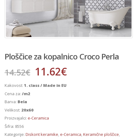
Ploščice za kopalnico Croco Perla
11.62
€
14.52
€
Kakovost:
1. class / Made in EU
Cena za:
/m2
Barva:
Bela
Velikost:
20x60
Proizvajalci:
e-Ceramica
Šifra:
8556
Kategorije:
Diskont keramike
,
e-Ceramica
,
Keramične ploščice
,