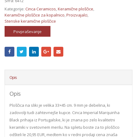
Šifra:
6412
Kategorije:
Cinca Ceramicos
,
Keramične ploščice
,
Keramične ploščice za kopalnico
,
Proizvajalci
,
Stenske keramične ploščice
Povpraševanje
Opis
Opis
Ploščica na sliki je velika 33×45 cm. 9 mm je debelina, ki
zadovolji tudi zahtevnejše kupce. Cinca Imperial Marquinha
Black prihaja iz Portugalske, ki je znana po zelo kvalitetni
keramiki v svetovnem merilu. Na spletu boste za to ploščico
odšteli le 20,95 EUR, medtem ko v redni prodaji cena znaša