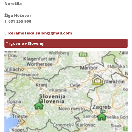
Naročila
Žiga Hočevar
T:
031 255 900
E:
keramoteka.salon@gmail.com
Trgovine v Sloveniji