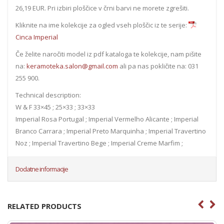
26,19 EUR. Pri izbiri ploščice v črni barvi ne morete zgrešiti.
Kliknite na ime kolekcije za ogled vseh ploščic iz te serije:
Cinca Imperial
Če želite naročiti model iz pdf kataloga te kolekcije, nam pišite
na:
keramoteka.salon@gmail.com
ali pa nas pokličite na: 031
255 900.
Technical description:
W & F 33×45 ; 25×33 ; 33×33
Imperial Rosa Portugal ; Imperial Vermelho Alicante ; Imperial
Branco Carrara ; Imperial Preto Marquinha ; Imperial Travertino
Noz ; Imperial Travertino Bege ; Imperial Creme Marfim ;
Dodatne informacije
RELATED PRODUCTS