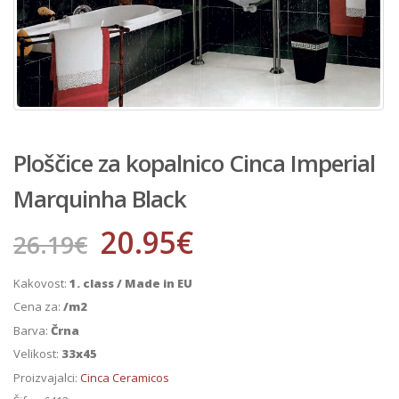
Ploščice za kopalnico Cinca Imperial
Marquinha Black
20.95
€
26.19
€
Kakovost:
1. class / Made in EU
Cena za:
/m2
Barva:
Črna
Velikost:
33x45
Proizvajalci:
Cinca Ceramicos