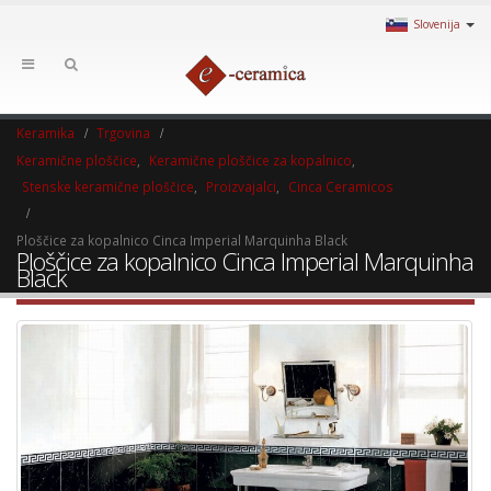
Slovenija
Keramika
Trgovina
Keramične ploščice
,
Keramične ploščice za kopalnico
,
Stenske keramične ploščice
,
Proizvajalci
,
Cinca Ceramicos
Ploščice za kopalnico Cinca Imperial Marquinha Black
Ploščice za kopalnico Cinca Imperial Marquinha
Black