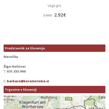
Vega gris
2.92
€
3.66
€
Predstavnik za Slovenijo
Naročila
Žiga Hočevar
T:
031 255 900
E:
barbara@keramoteka.si
Trgovine v Sloveniji