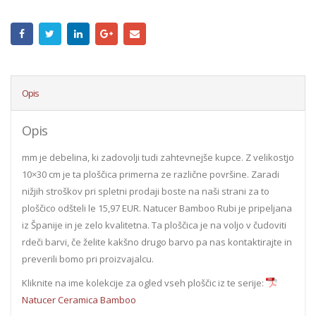
Opis
Opis
mm je debelina, ki zadovolji tudi zahtevnejše kupce. Z velikostjo
10×30 cm je ta ploščica primerna ze različne površine. Zaradi
nižjih stroškov pri spletni prodaji boste na naši strani za to
ploščico odšteli le 15,97 EUR. Natucer Bamboo Rubi je pripeljana
iz Španije in je zelo kvalitetna. Ta ploščica je na voljo v čudoviti
rdeči barvi, če želite kakšno drugo barvo pa nas kontaktirajte in
preverili bomo pri proizvajalcu.
Kliknite na ime kolekcije za ogled vseh ploščic iz te serije:
Natucer Ceramica Bamboo