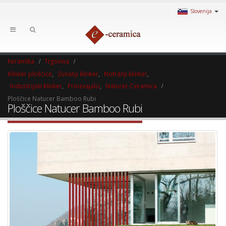
Slovenija
Keramika
Trgovina
Klinker ploščice
,
Zunanji klinker
,
Notranji klinker
,
Industrijski klinker
,
Proizvajalci
,
Natucer Ceramica
Ploščice Natucer Bamboo Rubi
Ploščice Natucer Bamboo Rubi