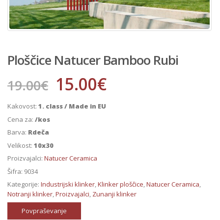
Ploščice Natucer Bamboo Rubi
15.00
€
19.00
€
Kakovost:
1. class / Made in EU
Cena za:
/kos
Barva:
Rdeča
Velikost:
10x30
Proizvajalci:
Natucer Ceramica
Šifra:
9034
Kategorije:
Industrijski klinker
,
Klinker ploščice
,
Natucer Ceramica
,
Notranji klinker
,
Proizvajalci
,
Zunanji klinker
Povpraševanje