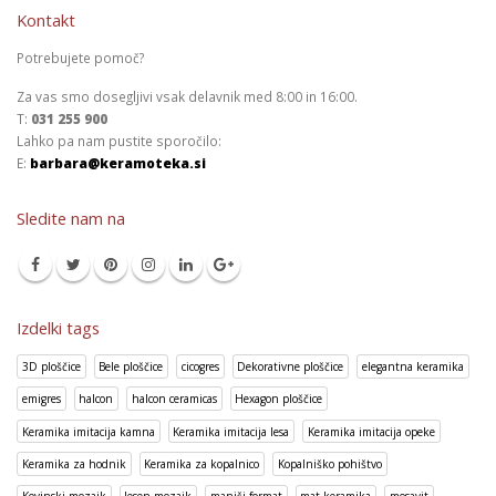
Kontakt
Potrebujete pomoč?
Za vas smo dosegljivi vsak delavnik med 8:00 in 16:00.
T:
031 255 900
Lahko pa nam pustite sporočilo:
E:
barbara@keramoteka.si
Sledite nam na
Izdelki tags
3D ploščice
Bele ploščice
cicogres
Dekorativne ploščice
elegantna keramika
emigres
halcon
halcon ceramicas
Hexagon ploščice
Keramika imitacija kamna
Keramika imitacija lesa
Keramika imitacija opeke
Keramika za hodnik
Keramika za kopalnico
Kopalniško pohištvo