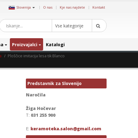
|
Slovenija
O nas
Kje nas najdete
Kontakt
Vse kategorije
ma
Proizvajalci
Katalogi
a
Ploščice imitacija lesa tik Blanco
Predstavnik za Slovenijo
Naročila
Žiga Hočevar
T:
031 255 900
E:
keramoteka.salon@gmail.com