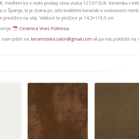
UR, medtem ko v redni prodaji cena znaša 127,97 EUR. Keramika v beli
a iz Španije, ki je znana po zelo kvalitetni keramiki v svetovnem merilu
 prestižno na otip. Velikost te ploščice je 14,3×119,3 cm.
serije:
Ceramica Vives Polinesia
e, nam pišite na:
keramoteka.salon@gmail.com
ali pa nas pokličite na: