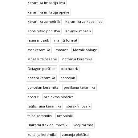
Keramika imitacija lesa
Keramika imitacija opeke
Keramika za hodnik
Keramika za kopalnico
Kopalniško pohištvo
Kovinski mozaik
lesen mozaik
manjši format
mat keramika
mosavit
Mozaik obloge
Mozaik za bazene
notranja keramika
Octagon ploščice
patchwork
poceni keramika
porcelan
porcelan keramika
poslikana keramika
precut
projektna ploščica
ratificirana keramika
stenski mozaik
talna keramika
umivalnik
Unikatni stekleni mozaiki
večji format
zunanja keramika
zunanja ploščica