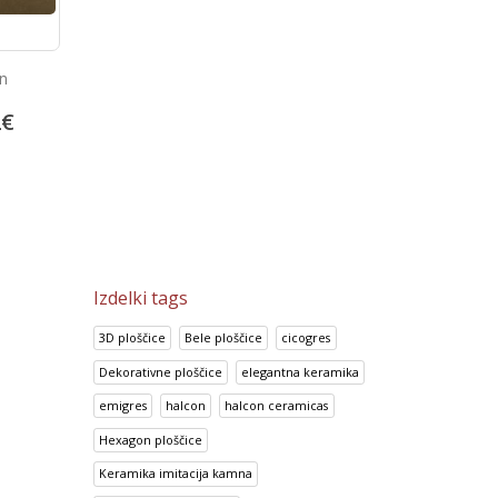
Porcelan ploščice 60×60
a
Bambu Marron
White
38.17
€
2
€
13.92
€
47.72
€
17.41
€
Izdelki tags
3D ploščice
Bele ploščice
cicogres
Dekorativne ploščice
elegantna keramika
emigres
halcon
halcon ceramicas
Hexagon ploščice
Keramika imitacija kamna