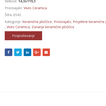
Velikost:
14,3x119,3
Proizvajalci:
Vives Ceramica
Šifra:
6543
Kategorije:
Keramične ploščice
,
Proizvajalci
,
Projektne keramične 
,
Vives Ceramica
,
Zunanje keramične ploščice
Povpraševanje