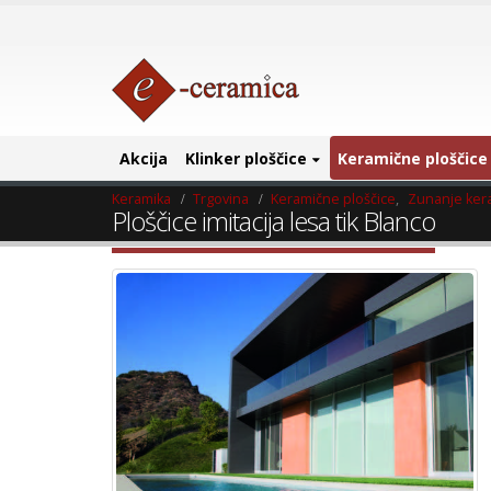
Akcija
Klinker ploščice
Keramične ploščice
Keramika
Trgovina
Keramične ploščice
,
Zunanje ker
Ploščice imitacija lesa tik Blanco