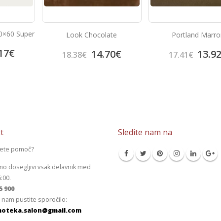
late
Portland Marron
Portland Crem
70
€
13.92
€
13.9
17.41
€
17.41
€
t
Sledite nam na
jete pomoč?
mo dosegljivi vsak delavnik med
6:00.
5 900
 nam pustite sporočilo:
oteka.salon@gmail.com