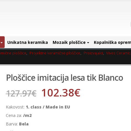
Unikatna keramika
Mozaik ploščice
Kopalniška opre
amične ploščice
,
Projektne keramične ploščice
,
Proizvajalci
,
Vives Ceramic
Ploščice imitacija lesa tik Blanco
102.38
€
127.97
€
Kakovost:
1. class / Made in EU
Cena za:
/m2
Barva:
Bela