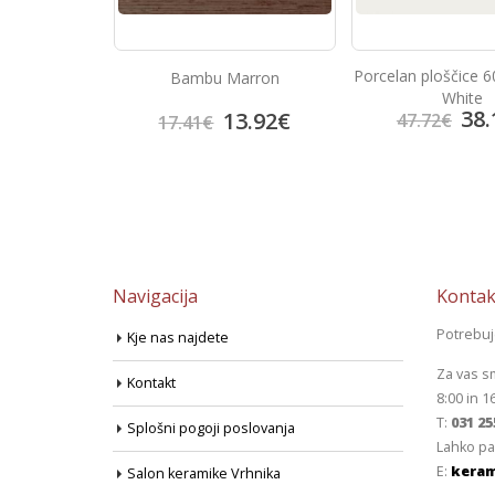
Porcelan ploščice 60×60 Super
arron
Look Choco
White
38.17
€
3.92
€
14.
47.72
€
18.38
€
Navigacija
Kontak
Potrebu
Kje nas najdete
Za vas s
Kontakt
8:00 in 1
T:
031 25
Splošni pogoji poslovanja
Lahko pa
E:
keram
Salon keramike Vrhnika