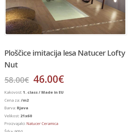
Ploščice imitacija lesa Natucer Lofty
Nut
46.00
€
58.00
€
Kakovost:
1. class / Made in EU
Cena za:
/m2
Barva:
Rjava
Velikost:
21x60
Proizvajalci:
Natucer Ceramica
Šifra:
9050