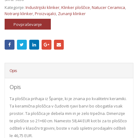
Kategorije:
Industrijski klinker
,
Klinker ploščice
,
Natucer Ceramica
,
Notranji klinker
,
Proizvajalci
,
Zunanji klinker
Povpraševanje
Opis
Opis
Ta ploščica prihaja iz Španije, ki je znana po kvalitetni keramiki.
Ta keramična ploščica v čudoviti rjavi barvi bo obogatila vsak
prostor. Ta ploščica je debela mm in je zelo trpežna. Dimenzije
te ploščice so 21×60 cm. Namesto 58,44 EUR kot bi za to ploščico
odšteli v klasični trgovini, boste v naši spletni prodajalni odšteli
le 46,75 EUR.