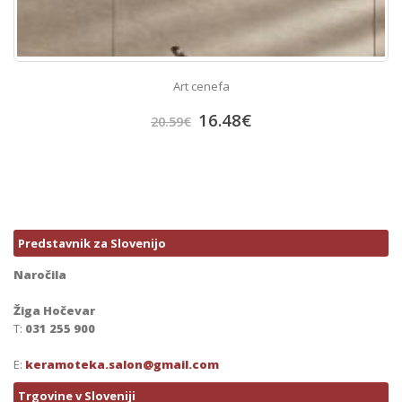
Art cenefa
16.48
€
20.59
€
Predstavnik za Slovenijo
Naročila
Žiga Hočevar
T:
031 255 900
E:
keramoteka.salon@gmail.com
Trgovine v Sloveniji