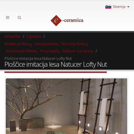
Slovenija
Keramika
Trgovina
Klinker ploščice
,
Zunanji klinker
,
Notranji klinker
,
Industrijski klinker
,
Proizvajalci
,
Natucer Ceramica
Ploščice imitacija lesa Natucer Lofty Nut
Ploščice imitacija lesa Natucer Lofty Nut