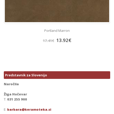
Portland Marron
13.92
€
17.41
€
Predstavnik za Slovenijo
Naročila
Žiga Hočevar
T:
031 255 900
E:
barbara@keramoteka.si