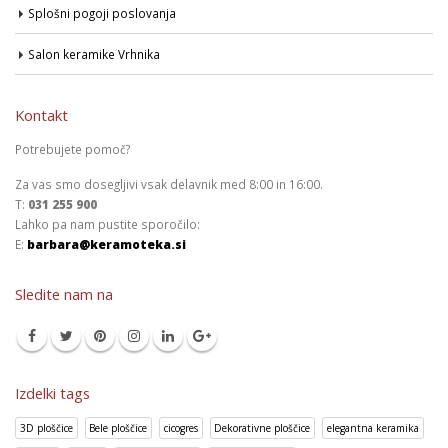
Splošni pogoji poslovanja
Salon keramike Vrhnika
Kontakt
Potrebujete pomoč?
Za vas smo dosegljivi vsak delavnik med 8:00 in 16:00.
T:
031 255 900
Lahko pa nam pustite sporočilo:
E:
barbara@keramoteka.si
Sledite nam na
Izdelki tags
3D ploščice
Bele ploščice
cicogres
Dekorativne ploščice
elegantna keramika