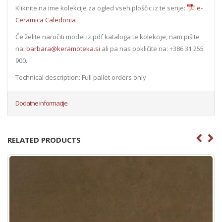
Kliknite na ime kolekcije za ogled vseh ploščic iz te serije:
e-
Ceramica Caledonia
Če želite naročiti model iz pdf kataloga te kolekcije, nam pišite
na:
barbara@keramoteka.si
ali pa nas pokličite na: +386 31 255
900.
Technical description: Full pallet orders only
Dodatne informacije
RELATED PRODUCTS