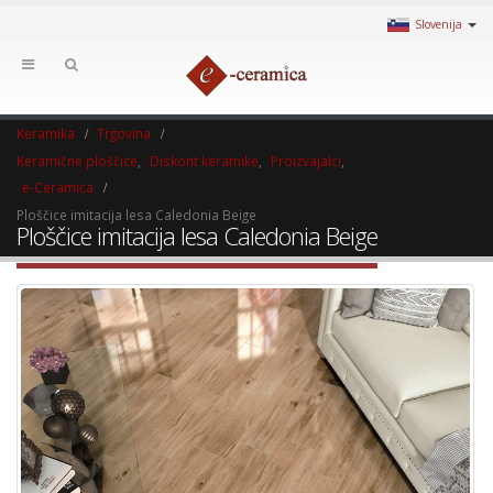
Slovenija
Keramika
Trgovina
Keramične ploščice
,
Diskont keramike
,
Proizvajalci
,
e-Ceramica
Ploščice imitacija lesa Caledonia Beige
Ploščice imitacija lesa Caledonia Beige