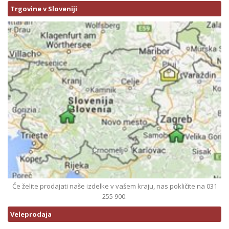
Trgovine v Sloveniji
Če želite prodajati naše izdelke v vašem kraju, nas pokličite na 031
255 900.
Veleprodaja