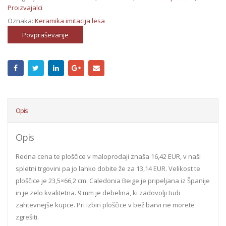
Proizvajalci
Oznaka:
Keramika imitacija lesa
Povpraševanje
Opis
Opis
Redna cena te ploščice v maloprodaji znaša 16,42 EUR, v naši
spletni trgovini pa jo lahko dobite že za 13,14 EUR. Velikost te
ploščice je 23,5×66,2 cm. Caledonia Beige je pripeljana iz Španije
in je zelo kvalitetna. 9 mm je debelina, ki zadovolji tudi
zahtevnejše kupce. Pri izbiri ploščice v bež barvi ne morete
zgrešiti.