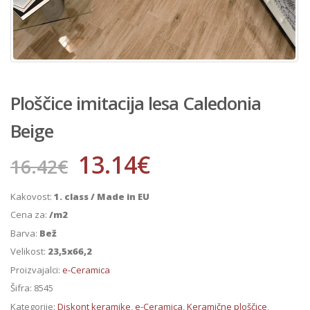
Ploščice imitacija lesa Caledonia
Beige
13.14
€
16.42
€
Kakovost:
1. class / Made in EU
Cena za:
/m2
Barva:
Bež
Velikost:
23,5x66,2
Proizvajalci:
e-Ceramica
Šifra:
8545
Kategorije:
Diskont keramike
,
e-Ceramica
,
Keramične ploščice
,